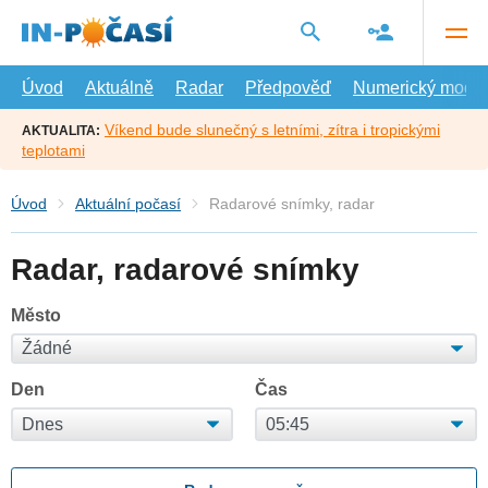
Přejít
na
hlavní
obsah
Úvod
Aktuálně
Radar
Předpověď
Numerický model
Víkend bude slunečný s letními, zítra i tropickými
AKTUALITA:
teplotami
Úvod
Aktuální počasí
Radarové snímky, radar
Radar, radarové snímky
Město
Den
Čas