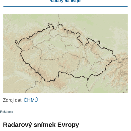
Radary na mapě
Zdroj dat:
ČHMÚ
Radarový snímek Evropy