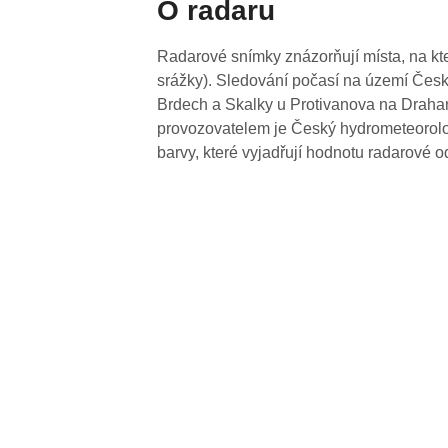
O radaru
Radarové snímky znázorňují místa, na kte
srážky). Sledování počasí na území Česk
Brdech a Skalky u Protivanova na Drahan
provozovatelem je Český hydrometeorolog
barvy, které vyjadřují hodnotu radarové o