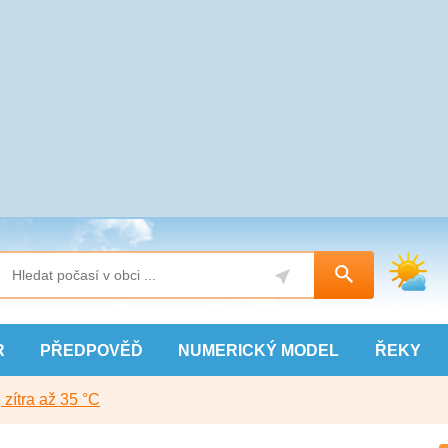
R
PŘEDPOVĚĎ
NUMERICKÝ
MODEL
ŘEKY
, zítra až 35 °C