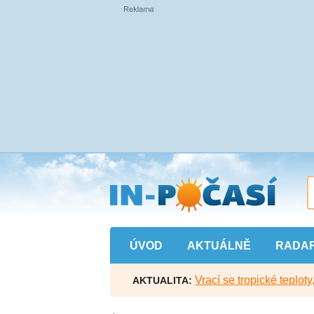
Přejít
na
hlavní
obsah
ÚVOD
AKTUÁLNĚ
RADA
Vrací se tropické teploty
AKTUALITA: