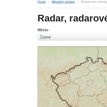
Úvod
Aktuální počasí
Radarové snímky
Radar, radarov
Město