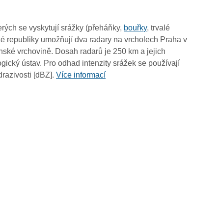
10:15
10:05
rých se vyskytují srážky (přeháňky,
bouřky
, trvalé
09:55
é republiky umožňují dva radary na vrcholech Praha v
09:45
ské vrchovině. Dosah radarů je 250 km a jejich
09:35
ický ústav. Pro odhad intenzity srážek se používají
09:25
drazivosti [dBZ].
Více informací
09:15
09:05
08:55
08:45
08:35
08:25
08:15
08:05
07:55
07:45
07:35
07:25