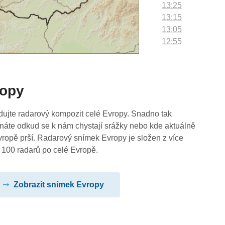
13:25
13:15
13:05
12:55
12:45
12:35
12:25
ropy
12:15
12:05
11:55
dujte radarový kompozit celé Evropy. Snadno tak
11:45
náte odkud se k nám chystají srážky nebo kde aktuálně
11:35
vropě prší. Radarový snímek Evropy je složen z více
11:25
 100 radarů po celé Evropě.
11:15
11:05
Zobrazit snímek Evropy
10:55
10:45
10:35
10:25