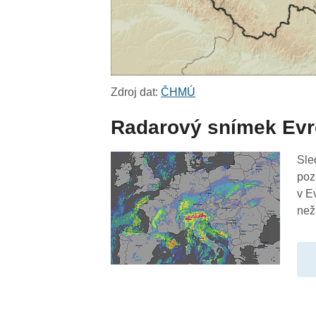
Zdroj dat:
ČHMÚ
Radarový snímek Ev
Sle
poz
v E
než