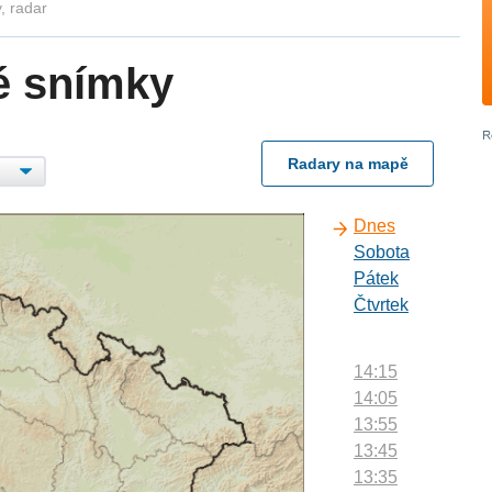
, radar
é snímky
Radary na mapě
Dnes
Sobota
Pátek
Čtvrtek
14:15
14:05
13:55
13:45
13:35