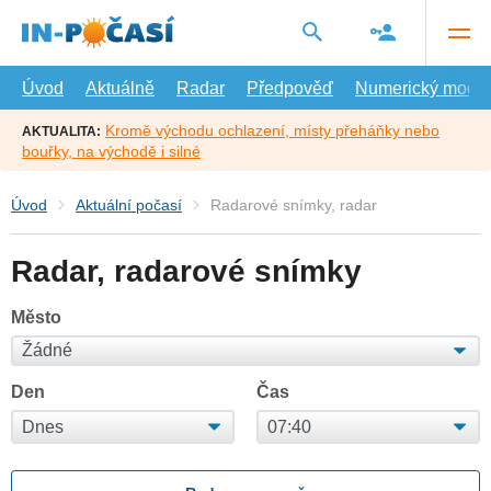
Přejít
na
hlavní
obsah
Úvod
Aktuálně
Radar
Předpověď
Numerický model
Kromě východu ochlazení, místy přeháňky nebo
AKTUALITA:
bouřky, na východě i silné
Úvod
Aktuální počasí
Radarové snímky, radar
Radar, radarové snímky
Město
Den
Čas