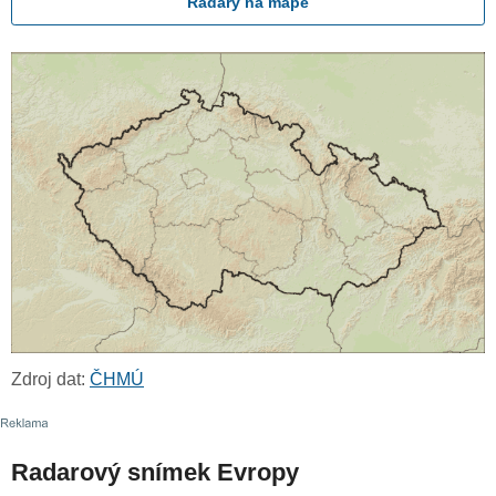
Radary na mapě
Zdroj dat:
ČHMÚ
Radarový snímek Evropy