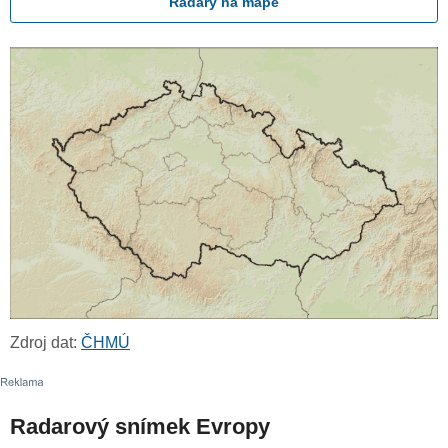
Radary na mapě
Zdroj dat:
ČHMÚ
Radarový snímek Evropy