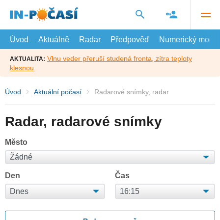
Přejít
na
hlavní
obsah
Úvod
Aktuálně
Radar
Předpověď
Numerický model
Vlnu veder přeruší studená fronta, zítra teploty
AKTUALITA:
klesnou
Úvod
Aktuální počasí
Radarové snímky, radar
Radar, radarové snímky
Město
Den
Čas