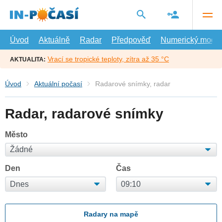
Přejít
na
hlavní
obsah
Úvod
Aktuálně
Radar
Předpověď
Numerický model
Vrací se tropické teploty, zítra až 35 °C
AKTUALITA:
Úvod
Aktuální počasí
Radarové snímky, radar
Radar, radarové snímky
Město
Den
Čas
Radary na mapě