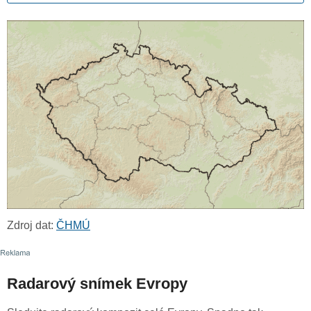
Zdroj dat:
ČHMÚ
Radarový snímek Evropy