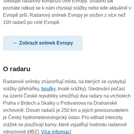
Sledujte radarový kompozit celé Evropy. Snadno tak
poznáte odkud se k nám chystají srážky nebo kde aktuálně v
Evropě prší. Radarový snímek Evropy je složen z více než
100 radarů po celé Evropě.
Zobrazit snímek Evropy
O radaru
Radarové snímky znázorňují místa, na kterých se vyskytují
srážky (přeháňky,
bouřky
, trvalé srážky). Sledování počasí
na území České republiky umožňují dva radary na vrcholech
Praha v Brdech a Skalky u Protivanova na Drahanské
vrchovině. Dosah radarů je 250 km a jejich provozovatelem
je Český hydrometeorologický ústav. Pro odhad intenzity
srážek se používají barvy, které vyjadřují hodnotu radarové
odrazivosti [dBZ].
Více informací