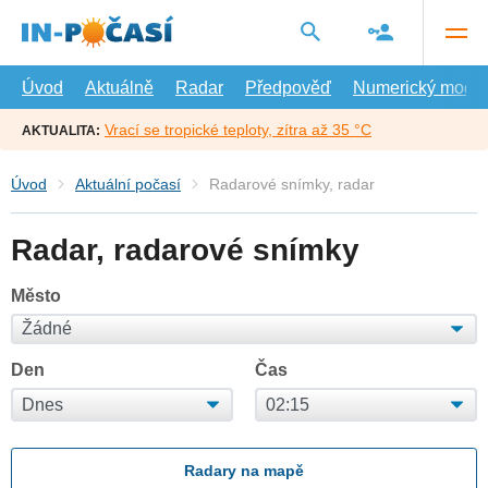
Přejít
na
hlavní
obsah
Úvod
Aktuálně
Radar
Předpověď
Numerický model
Vrací se tropické teploty, zítra až 35 °C
AKTUALITA:
Úvod
Aktuální počasí
Radarové snímky, radar
Radar, radarové snímky
Město
Den
Čas
Radary na mapě