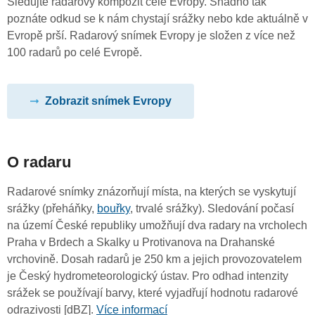
Sledujte radarový kompozit celé Evropy. Snadno tak
poznáte odkud se k nám chystají srážky nebo kde aktuálně v
Evropě prší. Radarový snímek Evropy je složen z více než
100 radarů po celé Evropě.
Zobrazit snímek Evropy
O radaru
Radarové snímky znázorňují místa, na kterých se vyskytují
srážky (přeháňky,
bouřky
, trvalé srážky). Sledování počasí
na území České republiky umožňují dva radary na vrcholech
Praha v Brdech a Skalky u Protivanova na Drahanské
vrchovině. Dosah radarů je 250 km a jejich provozovatelem
je Český hydrometeorologický ústav. Pro odhad intenzity
srážek se používají barvy, které vyjadřují hodnotu radarové
odrazivosti [dBZ].
Více informací