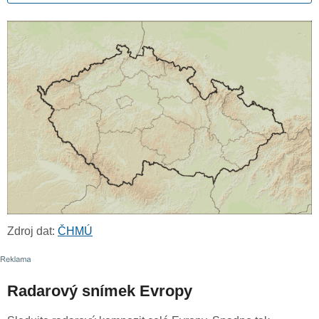
Zdroj dat:
ČHMÚ
Radarový snímek Evropy