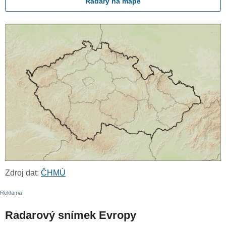
Radary na mapě
Zdroj dat:
ČHMÚ
Radarový snímek Evropy