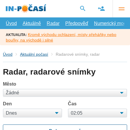
Přejít
na
hlavní
obsah
Úvod
Aktuálně
Radar
Předpověď
Numerický model
Kromě východu ochlazení, místy přeháňky nebo
AKTUALITA:
bouřky, na východě i silné
Úvod
Aktuální počasí
Radarové snímky, radar
Radar, radarové snímky
Město
Den
Čas