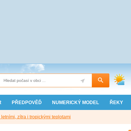
R
PŘEDPOVĚĎ
NUMERICKÝ
MODEL
ŘEKY
etními, zítra i tropickými teplotami