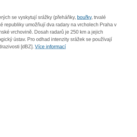
10:45
10:35
rých se vyskytují srážky (přeháňky,
bouřky
, trvalé
10:25
é republiky umožňují dva radary na vrcholech Praha v
10:15
ské vrchovině. Dosah radarů je 250 km a jejich
10:05
ický ústav. Pro odhad intenzity srážek se používají
09:55
drazivosti [dBZ].
Více informací
09:45
09:35
09:25
09:15
09:05
08:55
08:45
08:35
08:25
08:15
08:05
07:55