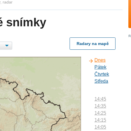
, radar
é snímky
Radary na mapě
Dnes
Pátek
Čtvrtek
Středa
14:45
14:35
14:25
14:15
14:05