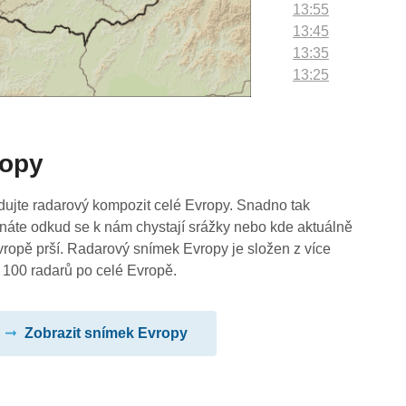
13:55
13:45
13:35
13:25
13:15
13:05
12:55
ropy
12:45
12:35
12:25
dujte radarový kompozit celé Evropy. Snadno tak
12:15
náte odkud se k nám chystají srážky nebo kde aktuálně
12:05
vropě prší. Radarový snímek Evropy je složen z více
11:55
 100 radarů po celé Evropě.
11:45
11:35
Zobrazit snímek Evropy
11:25
11:15
11:05
10:55