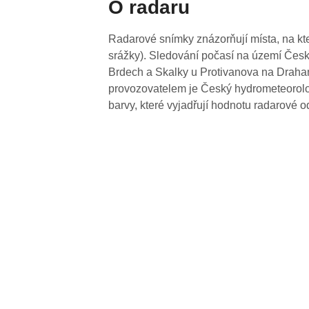
O radaru
Radarové snímky znázorňují místa, na kte
srážky). Sledování počasí na území Česk
Brdech a Skalky u Protivanova na Drahan
provozovatelem je Český hydrometeorolog
barvy, které vyjadřují hodnotu radarové o