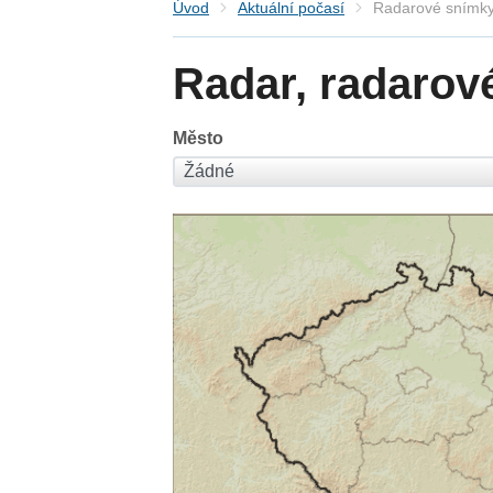
Úvod
Aktuální počasí
Radarové snímky
Radar, radarov
Město