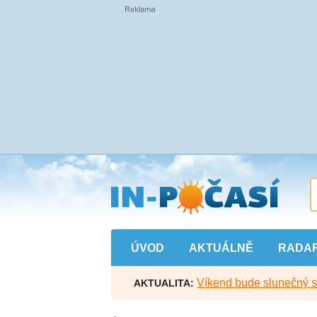
Přejít
na
hlavní
obsah
ÚVOD
AKTUÁLNĚ
RADA
Víkend bude slunečný s l
AKTUALITA: