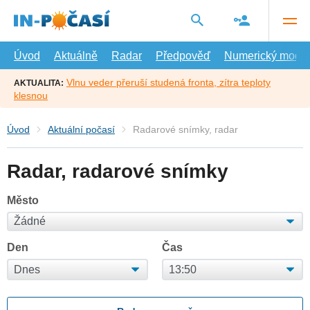
Přejít
na
hlavní
obsah
Úvod
Aktuálně
Radar
Předpověď
Numerický model
Vlnu veder přeruší studená fronta, zítra teploty
AKTUALITA:
klesnou
Úvod
Aktuální počasí
Radarové snímky, radar
Radar, radarové snímky
Město
Den
Čas