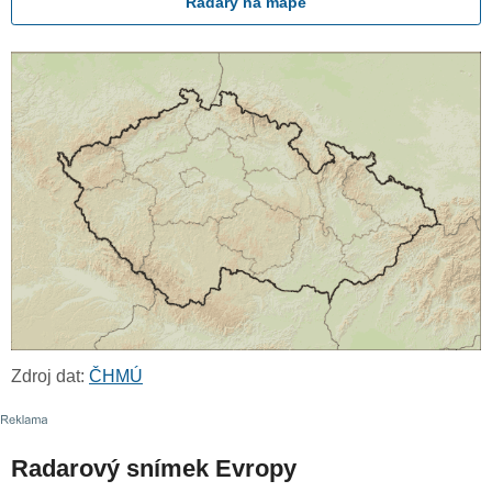
Radary na mapě
Zdroj dat:
ČHMÚ
Radarový snímek Evropy