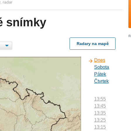
, radar
é snímky
Radary na mapě
Dnes
Sobota
Pátek
Čtvrtek
13:55
13:45
13:35
13:25
13:15