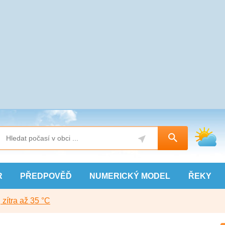
R
PŘEDPOVĚĎ
NUMERICKÝ
MODEL
ŘEKY
, zítra až 35 °C