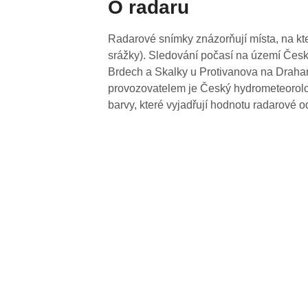
O radaru
Radarové snímky znázorňují místa, na kte
srážky). Sledování počasí na území Česk
Brdech a Skalky u Protivanova na Drahan
provozovatelem je Český hydrometeorolog
barvy, které vyjadřují hodnotu radarové o