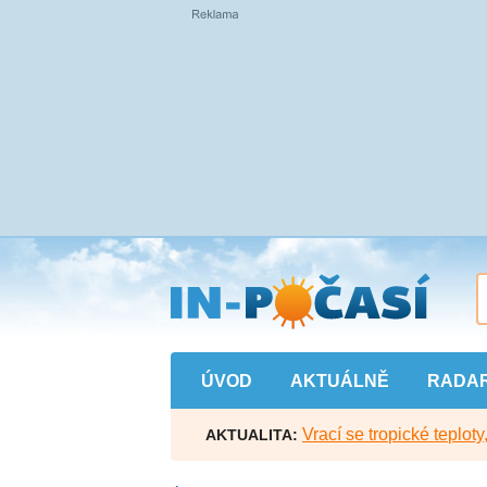
Přejít
na
hlavní
obsah
ÚVOD
AKTUÁLNĚ
RADA
Vrací se tropické teploty
AKTUALITA: