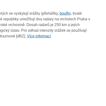
09:55
09:45
rých se vyskytují srážky (přeháňky,
bouřky
, trvalé
09:35
é republiky umožňují dva radary na vrcholech Praha v
09:25
ské vrchovině. Dosah radarů je 250 km a jejich
09:15
ický ústav. Pro odhad intenzity srážek se používají
09:05
drazivosti [dBZ].
Více informací
08:55
08:45
08:35
08:25
08:15
08:05
07:55
07:45
07:35
07:25
07:15
07:05