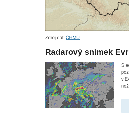
Zdroj dat:
ČHMÚ
Radarový snímek Ev
Sle
poz
v E
než