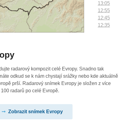
13:05
12:55
12:45
12:35
12:25
12:15
12:05
ropy
11:55
11:45
11:35
dujte radarový kompozit celé Evropy. Snadno tak
11:25
náte odkud se k nám chystají srážky nebo kde aktuálně
11:15
vropě prší. Radarový snímek Evropy je složen z více
11:05
 100 radarů po celé Evropě.
10:55
10:45
Zobrazit snímek Evropy
10:35
10:25
10:15
10:05