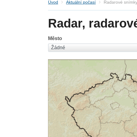
Úvod
Aktuální počasí
Radarové snímky
Radar, radarov
Město