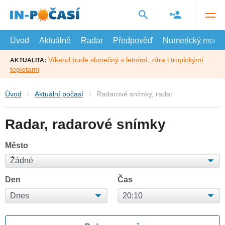
Přejít
na
hlavní
obsah
Úvod
Aktuálně
Radar
Předpověď
Numerický model
Víkend bude slunečný s letními, zítra i tropickými
AKTUALITA:
teplotami
Úvod
Aktuální počasí
Radarové snímky, radar
Radar, radarové snímky
Město
Den
Čas