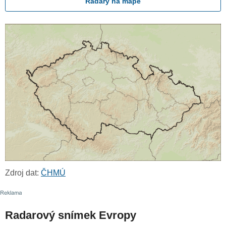
Radary na mapě
Zdroj dat:
ČHMÚ
Radarový snímek Evropy