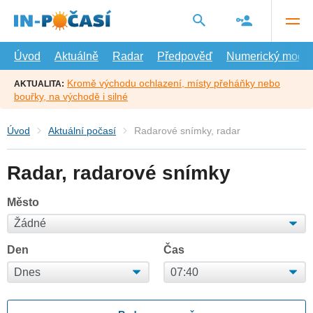
Přejít
na
hlavní
obsah
Úvod
Aktuálně
Radar
Předpověď
Numerický model
Kromě východu ochlazení, místy přeháňky nebo
AKTUALITA:
bouřky, na východě i silné
Úvod
Aktuální počasí
Radarové snímky, radar
Radar, radarové snímky
Město
Den
Čas