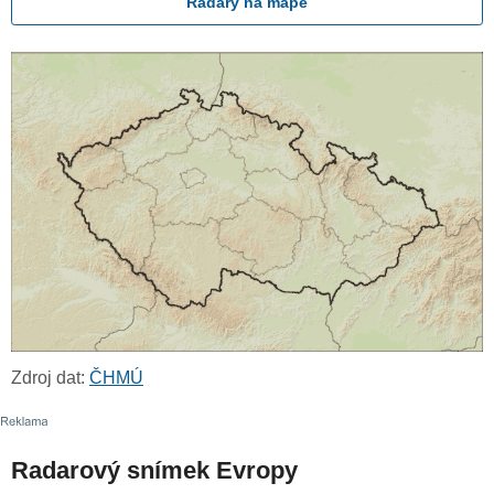
Radary na mapě
Zdroj dat:
ČHMÚ
Radarový snímek Evropy