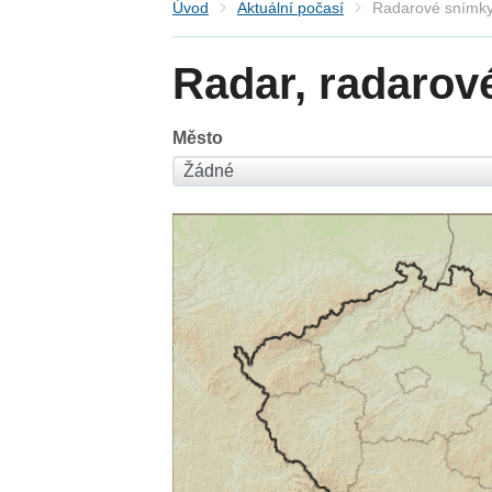
Úvod
Aktuální počasí
Radarové snímky
Radar, radarov
Město