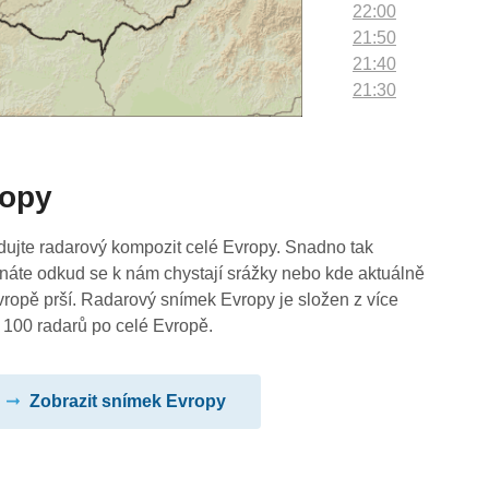
22:00
21:50
21:40
21:30
21:20
21:10
21:00
ropy
20:50
20:40
20:30
dujte radarový kompozit celé Evropy. Snadno tak
20:20
náte odkud se k nám chystají srážky nebo kde aktuálně
20:10
vropě prší. Radarový snímek Evropy je složen z více
20:00
 100 radarů po celé Evropě.
19:50
19:40
Zobrazit snímek Evropy
19:30
19:20
19:10
19:00