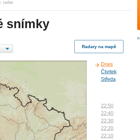
, radar
é snímky
Radary na mapě
Dnes
Čtvrtek
Středa
22:50
22:40
22:30
22:20
22:10