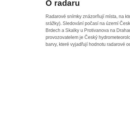
O radaru
Radarové snímky znázorňují místa, na kte
srážky). Sledování počasí na území Česk
Brdech a Skalky u Protivanova na Drahan
provozovatelem je Český hydrometeorolog
barvy, které vyjadřují hodnotu radarové o