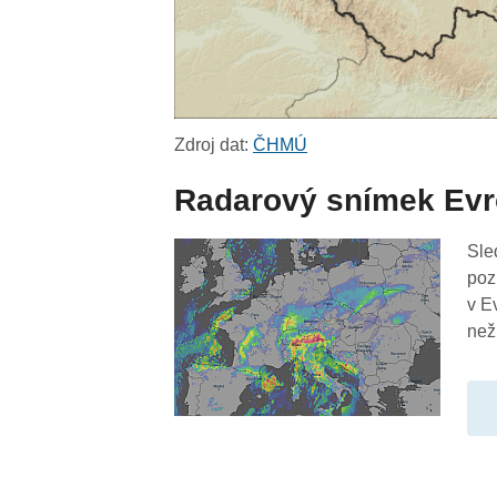
Zdroj dat:
ČHMÚ
Radarový snímek Ev
Sle
poz
v E
než