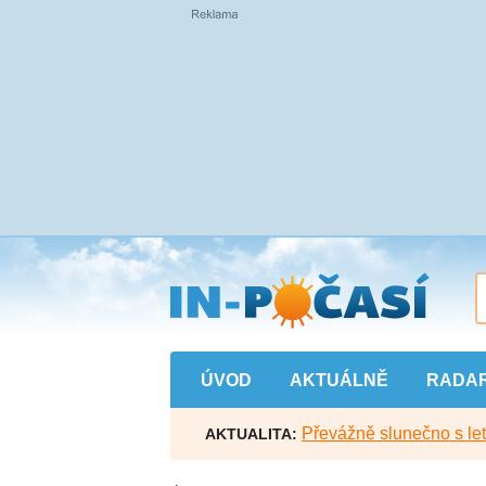
Přejít
na
hlavní
obsah
ÚVOD
AKTUÁLNĚ
RADA
Převážně slunečno s let
AKTUALITA: