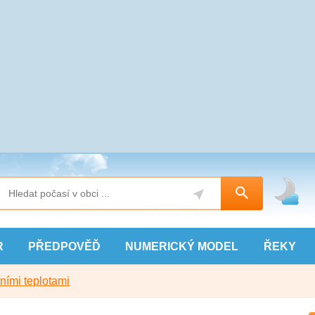
R
PŘEDPOVĚĎ
NUMERICKÝ
MODEL
ŘEKY
ními teplotami