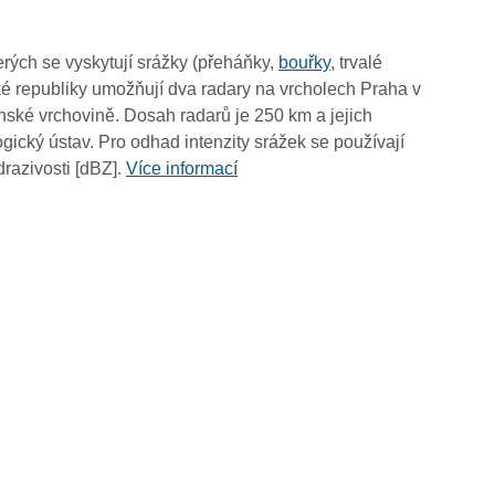
18:50
18:40
rých se vyskytují srážky (přeháňky,
bouřky
, trvalé
18:30
é republiky umožňují dva radary na vrcholech Praha v
18:20
ské vrchovině. Dosah radarů je 250 km a jejich
18:10
ický ústav. Pro odhad intenzity srážek se používají
18:00
drazivosti [dBZ].
Více informací
17:50
17:40
17:30
17:20
17:10
17:00
16:50
16:40
16:30
16:20
16:10
16:00