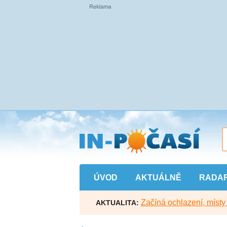
Přejít
na
hlavní
obsah
ÚVOD
AKTUÁLNĚ
RADA
Začíná ochlazení, míst
AKTUALITA: