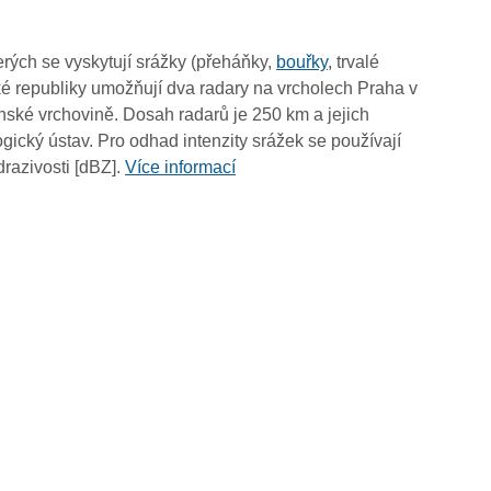
rých se vyskytují srážky (přeháňky,
bouřky
, trvalé
é republiky umožňují dva radary na vrcholech Praha v
ské vrchovině. Dosah radarů je 250 km a jejich
ický ústav. Pro odhad intenzity srážek se používají
drazivosti [dBZ].
Více informací