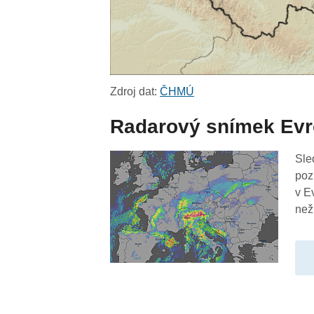
Zdroj dat:
ČHMÚ
Radarový snímek Ev
Sle
poz
v E
než