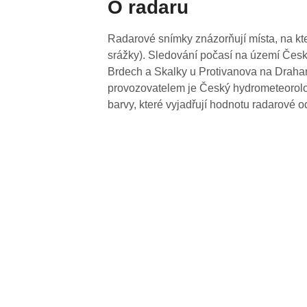
O radaru
Radarové snímky znázorňují místa, na kte
srážky). Sledování počasí na území Česk
Brdech a Skalky u Protivanova na Drahan
provozovatelem je Český hydrometeorolog
barvy, které vyjadřují hodnotu radarové o