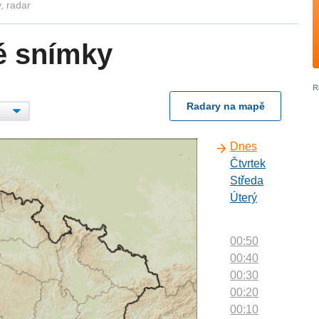
, radar
é snímky
Radary na mapě
Dnes
Čtvrtek
Středa
Úterý
00:50
00:40
00:30
00:20
00:10