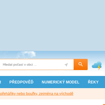
R
PŘEDPOVĚĎ
NUMERICKÝ
MODEL
ŘEKY
y přeháňky nebo bouřky, zejména na východě