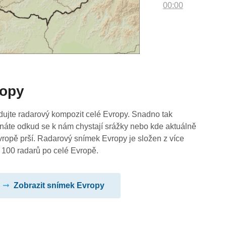
00:00
ropy
dujte radarový kompozit celé Evropy. Snadno tak
náte odkud se k nám chystají srážky nebo kde aktuálně
vropě prší. Radarový snímek Evropy je složen z více
 100 radarů po celé Evropě.
Zobrazit snímek Evropy