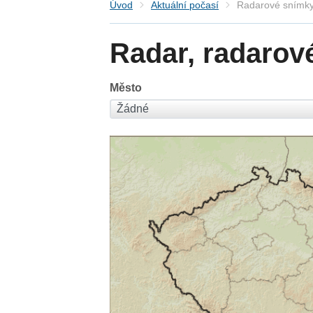
Úvod
Aktuální počasí
Radarové snímky
Radar, radarov
Město