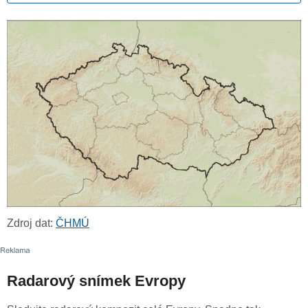
Zdroj dat:
ČHMÚ
Radarový snímek Evropy