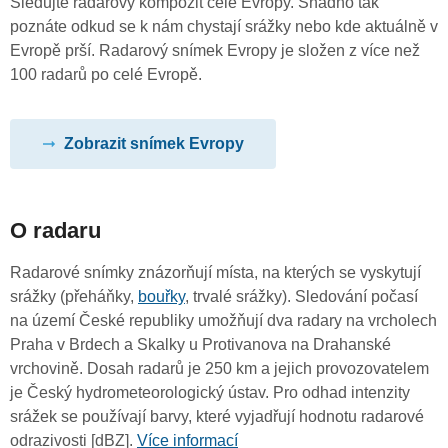
Sledujte radarový kompozit celé Evropy. Snadno tak
poznáte odkud se k nám chystají srážky nebo kde aktuálně v
Evropě prší. Radarový snímek Evropy je složen z více než
100 radarů po celé Evropě.
Zobrazit snímek Evropy
O radaru
Radarové snímky znázorňují místa, na kterých se vyskytují
srážky (přeháňky,
bouřky
, trvalé srážky). Sledování počasí
na území České republiky umožňují dva radary na vrcholech
Praha v Brdech a Skalky u Protivanova na Drahanské
vrchovině. Dosah radarů je 250 km a jejich provozovatelem
je Český hydrometeorologický ústav. Pro odhad intenzity
srážek se používají barvy, které vyjadřují hodnotu radarové
odrazivosti [dBZ].
Více informací