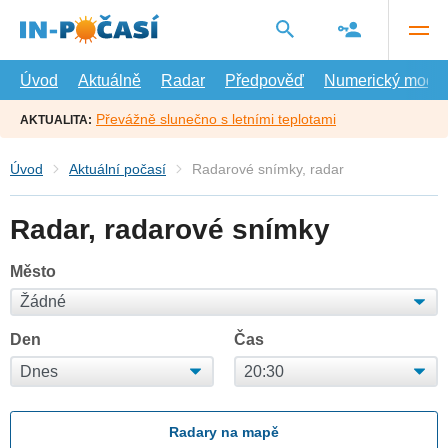
Přejít
na
hlavní
obsah
Úvod
Aktuálně
Radar
Předpověď
Numerický model
Převážně slunečno s letními teplotami
AKTUALITA:
Úvod
Aktuální počasí
Radarové snímky, radar
Radar, radarové snímky
Město
Den
Čas
Radary na mapě