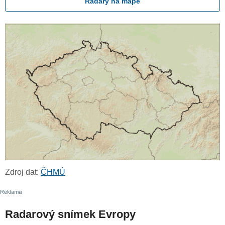
Radary na mapě
Zdroj dat:
ČHMÚ
Radarový snímek Evropy