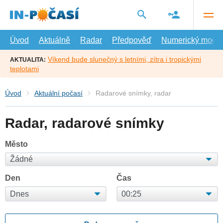
Přejít
na
hlavní
obsah
Úvod
Aktuálně
Radar
Předpověď
Numerický model
Víkend bude slunečný s letními, zítra i tropickými
AKTUALITA:
teplotami
Úvod
Aktuální počasí
Radarové snímky, radar
Radar, radarové snímky
Město
Den
Čas