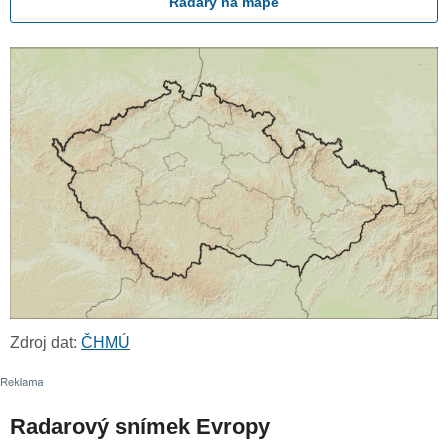
Radary na mapě
Zdroj dat:
ČHMÚ
Radarový snímek Evropy