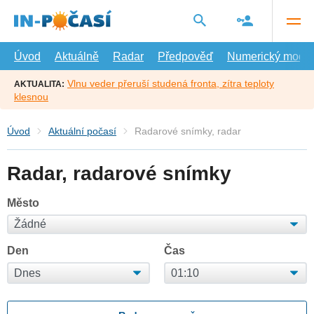
Přejít
na
hlavní
obsah
Úvod
Aktuálně
Radar
Předpověď
Numerický model
Vlnu veder přeruší studená fronta, zítra teploty
AKTUALITA:
klesnou
Úvod
Aktuální počasí
Radarové snímky, radar
Radar, radarové snímky
Město
Den
Čas