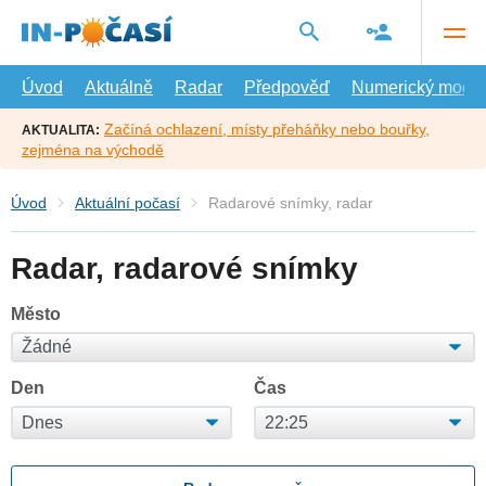
Přejít
na
hlavní
obsah
Úvod
Aktuálně
Radar
Předpověď
Numerický model
Začíná ochlazení, místy přeháňky nebo bouřky,
AKTUALITA:
zejména na východě
Úvod
Aktuální počasí
Radarové snímky, radar
Radar, radarové snímky
Město
Den
Čas