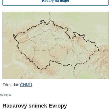
Radary na mapě
Zdroj dat:
ČHMÚ
Radarový snímek Evropy