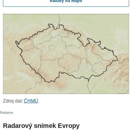
Radary na mapě
Zdroj dat:
ČHMÚ
Radarový snímek Evropy