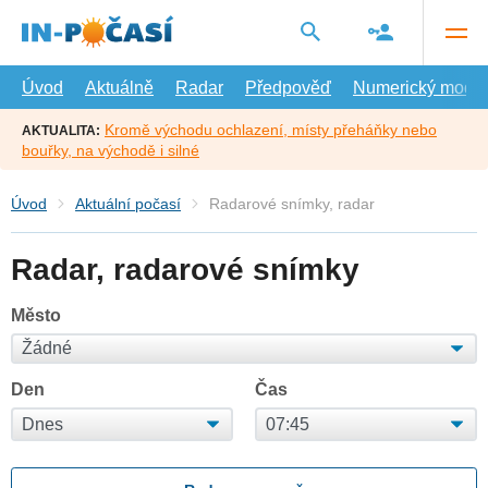
Přejít
na
hlavní
obsah
Úvod
Aktuálně
Radar
Předpověď
Numerický model
Kromě východu ochlazení, místy přeháňky nebo
AKTUALITA:
bouřky, na východě i silné
Úvod
Aktuální počasí
Radarové snímky, radar
Radar, radarové snímky
Město
Den
Čas