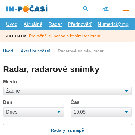
Přejít
na
hlavní
obsah
Úvod
Aktuálně
Radar
Předpověď
Numerický model
Převážně slunečno s letními teplotami
AKTUALITA:
Úvod
Aktuální počasí
Radarové snímky, radar
Radar, radarové snímky
Město
Den
Čas
Radary na mapě