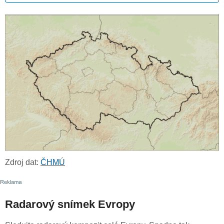
Zdroj dat:
ČHMÚ
Radarový snímek Evropy