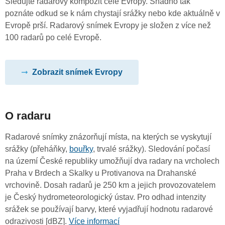
Sledujte radarový kompozit celé Evropy. Snadno tak
poznáte odkud se k nám chystají srážky nebo kde aktuálně v
Evropě prší. Radarový snímek Evropy je složen z více než
100 radarů po celé Evropě.
Zobrazit snímek Evropy
O radaru
Radarové snímky znázorňují místa, na kterých se vyskytují
srážky (přeháňky,
bouřky
, trvalé srážky). Sledování počasí
na území České republiky umožňují dva radary na vrcholech
Praha v Brdech a Skalky u Protivanova na Drahanské
vrchovině. Dosah radarů je 250 km a jejich provozovatelem
je Český hydrometeorologický ústav. Pro odhad intenzity
srážek se používají barvy, které vyjadřují hodnotu radarové
odrazivosti [dBZ].
Více informací