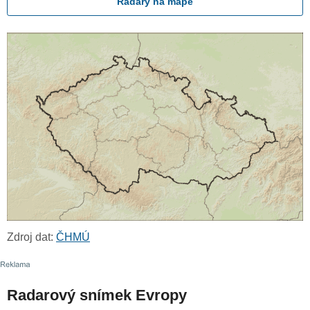
Radary na mapě
Zdroj dat:
ČHMÚ
Radarový snímek Evropy