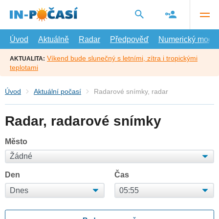
Přejít
na
hlavní
obsah
Úvod
Aktuálně
Radar
Předpověď
Numerický model
Víkend bude slunečný s letními, zítra i tropickými
AKTUALITA:
teplotami
Úvod
Aktuální počasí
Radarové snímky, radar
Radar, radarové snímky
Město
Den
Čas