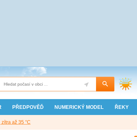
R
PŘEDPOVĚĎ
NUMERICKÝ
MODEL
ŘEKY
, zítra až 35 °C