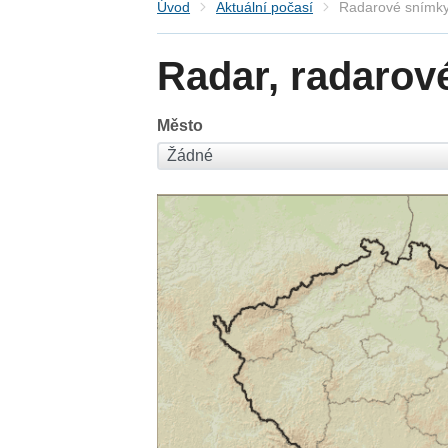
Úvod
Aktuální počasí
Radarové snímky
Radar, radarov
Město