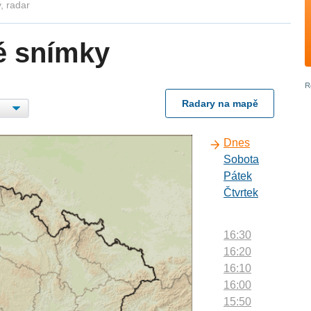
, radar
é snímky
Radary na mapě
Dnes
Sobota
Pátek
Čtvrtek
16:30
16:20
16:10
16:00
15:50