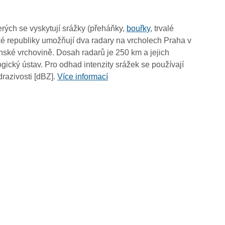
12:30
12:20
rých se vyskytují srážky (přeháňky,
bouřky
, trvalé
12:10
é republiky umožňují dva radary na vrcholech Praha v
12:00
ské vrchovině. Dosah radarů je 250 km a jejich
11:50
ický ústav. Pro odhad intenzity srážek se používají
11:40
drazivosti [dBZ].
Více informací
11:30
11:20
11:10
11:00
10:50
10:40
10:30
10:20
10:10
10:00
09:50
09:40