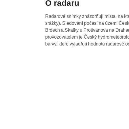
O radaru
Radarové snímky znázorňují místa, na kte
srážky). Sledování počasí na území Česk
Brdech a Skalky u Protivanova na Drahan
provozovatelem je Český hydrometeorolog
barvy, které vyjadřují hodnotu radarové o