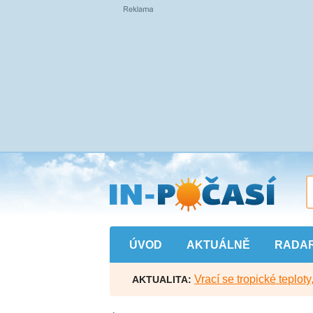
Přejít
na
hlavní
obsah
ÚVOD
AKTUÁLNĚ
RADA
Vrací se tropické teploty
AKTUALITA: