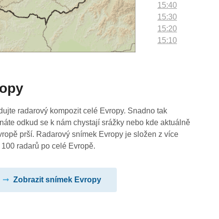
15:40
15:30
15:20
15:10
15:00
14:50
14:40
ropy
14:30
14:20
14:10
dujte radarový kompozit celé Evropy. Snadno tak
14:00
náte odkud se k nám chystají srážky nebo kde aktuálně
13:50
vropě prší. Radarový snímek Evropy je složen z více
13:40
 100 radarů po celé Evropě.
13:30
13:20
Zobrazit snímek Evropy
13:10
13:00
12:50
12:40