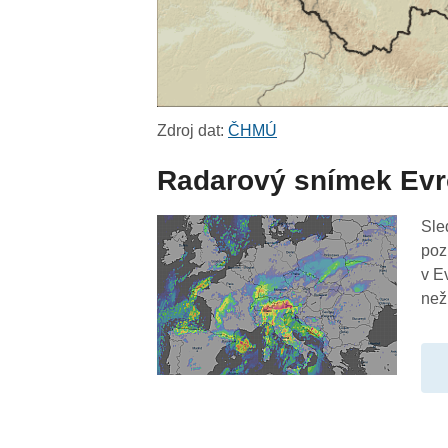
Zdroj dat:
ČHMÚ
Radarový snímek Ev
Sle
poz
v E
než