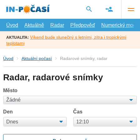
Přejít
na
hlavní
obsah
Úvod
Aktuálně
Radar
Předpověď
Numerický model
Víkend bude slunečný s letními, zítra i tropickými
AKTUALITA:
teplotami
Úvod
Aktuální počasí
Radarové snímky, radar
Radar, radarové snímky
Město
Den
Čas