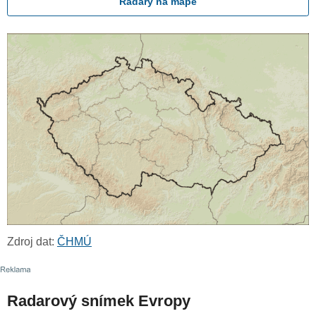
Radary na mapě
Zdroj dat:
ČHMÚ
Radarový snímek Evropy