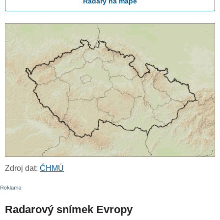
Radary na mapě
Zdroj dat:
ČHMÚ
Radarový snímek Evropy