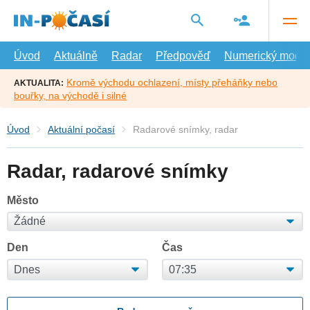
Přejít
na
hlavní
obsah
Úvod
Aktuálně
Radar
Předpověď
Numerický model
Kromě východu ochlazení, místy přeháňky nebo
AKTUALITA:
bouřky, na východě i silné
Úvod
Aktuální počasí
Radarové snímky, radar
Radar, radarové snímky
Město
Den
Čas