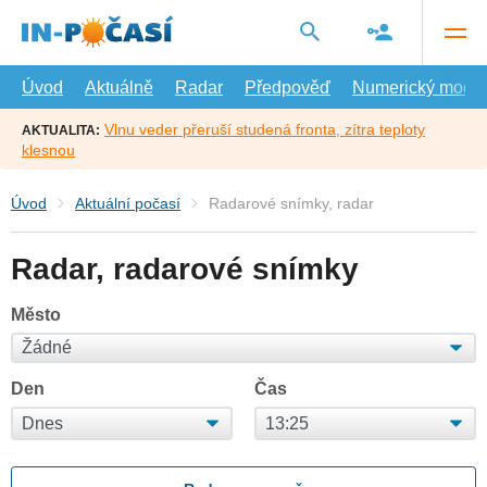
Přejít
na
hlavní
obsah
Úvod
Aktuálně
Radar
Předpověď
Numerický model
Vlnu veder přeruší studená fronta, zítra teploty
AKTUALITA:
klesnou
Úvod
Aktuální počasí
Radarové snímky, radar
Radar, radarové snímky
Město
Den
Čas