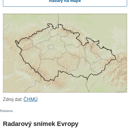
Radary na mapě
Zdroj dat:
ČHMÚ
Radarový snímek Evropy