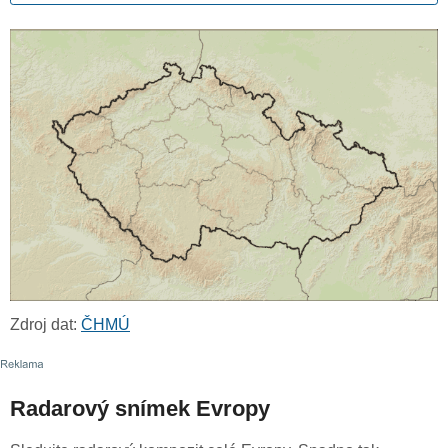
Zdroj dat:
ČHMÚ
Radarový snímek Evropy