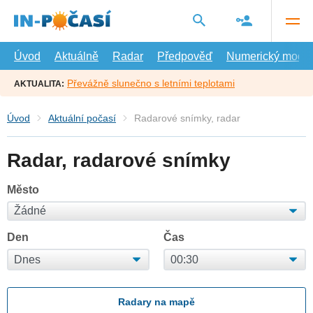
Přejít
na
hlavní
obsah
Úvod
Aktuálně
Radar
Předpověď
Numerický model
Převážně slunečno s letními teplotami
AKTUALITA:
Úvod
Aktuální počasí
Radarové snímky, radar
Radar, radarové snímky
Město
Den
Čas
Radary na mapě