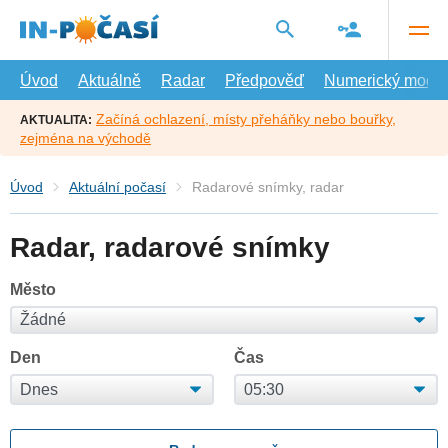
Přejít
na
hlavní
obsah
Úvod
Aktuálně
Radar
Předpověď
Numerický model
Začíná ochlazení, místy přeháňky nebo bouřky,
AKTUALITA:
zejména na východě
Úvod
Aktuální počasí
Radarové snímky, radar
Radar, radarové snímky
Město
Den
Čas