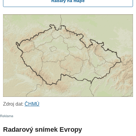
Radary na mapě
Zdroj dat:
ČHMÚ
Radarový snímek Evropy