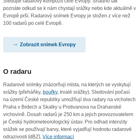
Sledujte radarový kompozit celé Evropy. Snadno tak
poznáte odkud se k nám chystají srážky nebo kde aktuálně v
Evropě prší. Radarový snímek Evropy je složen z více než
100 radarů po celé Evropě.
Zobrazit snímek Evropy
O radaru
Radarové snímky znázorňují místa, na kterých se vyskytují
srážky (přeháňky,
bouřky
, trvalé srážky). Sledování počasí
na území České republiky umožňují dva radary na vrcholech
Praha v Brdech a Skalky u Protivanova na Drahanské
vrchovině. Dosah radarů je 250 km a jejich provozovatelem
je Český hydrometeorologický ústav. Pro odhad intenzity
srážek se používají barvy, které vyjadřují hodnotu radarové
odrazivosti [dBZ].
Více informací