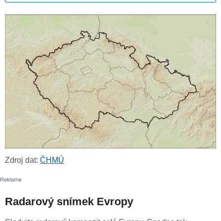
Zdroj dat:
ČHMÚ
Radarový snímek Evropy