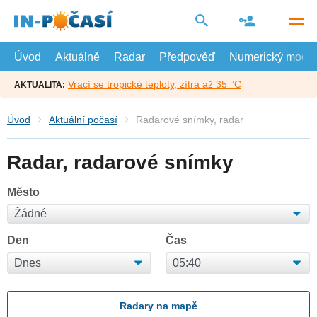
Přejít
na
hlavní
obsah
Úvod
Aktuálně
Radar
Předpověď
Numerický model
Vrací se tropické teploty, zítra až 35 °C
AKTUALITA:
Úvod
Aktuální počasí
Radarové snímky, radar
Radar, radarové snímky
Město
Den
Čas
Radary na mapě