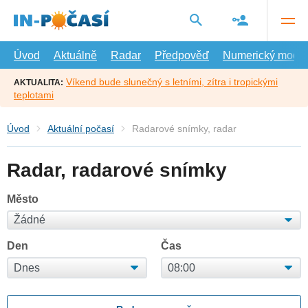
Přejít
na
hlavní
obsah
Úvod
Aktuálně
Radar
Předpověď
Numerický model
Víkend bude slunečný s letními, zítra i tropickými
AKTUALITA:
teplotami
Úvod
Aktuální počasí
Radarové snímky, radar
Radar, radarové snímky
Město
Den
Čas