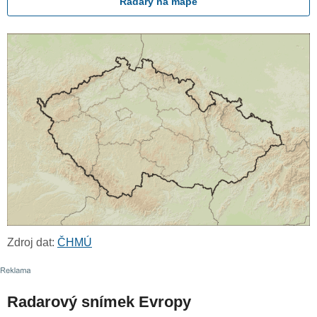
Radary na mapě
Zdroj dat:
ČHMÚ
Radarový snímek Evropy