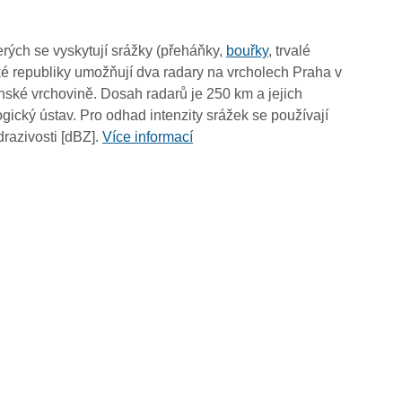
19:05
18:55
rých se vyskytují srážky (přeháňky,
bouřky
, trvalé
18:45
é republiky umožňují dva radary na vrcholech Praha v
18:35
ské vrchovině. Dosah radarů je 250 km a jejich
18:25
ický ústav. Pro odhad intenzity srážek se používají
18:15
drazivosti [dBZ].
Více informací
18:05
17:55
17:45
17:35
17:25
17:15
17:05
16:55
16:45
16:35
16:25
16:15