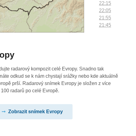
22:15
22:05
21:55
21:45
21:35
21:25
21:15
ropy
21:05
20:55
20:45
dujte radarový kompozit celé Evropy. Snadno tak
20:35
náte odkud se k nám chystají srážky nebo kde aktuálně
20:25
vropě prší. Radarový snímek Evropy je složen z více
20:15
 100 radarů po celé Evropě.
20:05
19:55
Zobrazit snímek Evropy
19:45
19:35
19:25
19:15