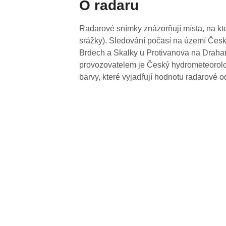
O radaru
Radarové snímky znázorňují místa, na kte
srážky). Sledování počasí na území Česk
Brdech a Skalky u Protivanova na Drahan
provozovatelem je Český hydrometeorolog
barvy, které vyjadřují hodnotu radarové o