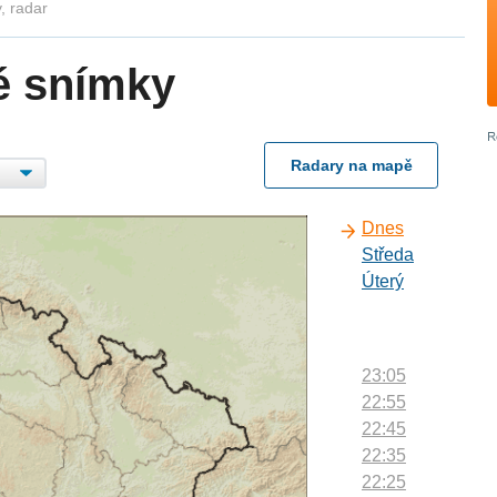
, radar
é snímky
Radary na mapě
Dnes
Středa
Úterý
23:05
22:55
22:45
22:35
22:25