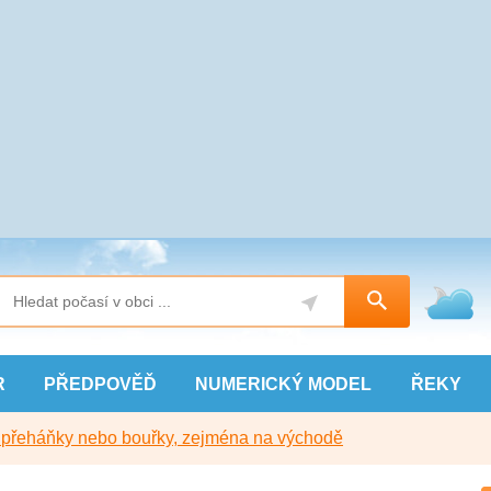
R
PŘEDPOVĚĎ
NUMERICKÝ
MODEL
ŘEKY
y přeháňky nebo bouřky, zejména na východě