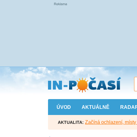
Přejít
na
hlavní
obsah
ÚVOD
AKTUÁLNĚ
RADA
Začíná ochlazení, míst
AKTUALITA: