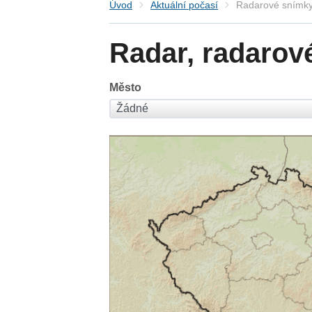
Úvod
Aktuální počasí
Radarové snímky
Radar, radarov
Město