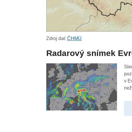
Zdroj dat:
ČHMÚ
Radarový snímek Ev
Sle
poz
v E
než