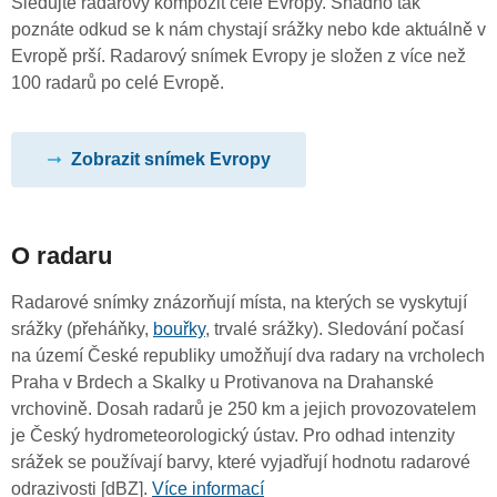
Sledujte radarový kompozit celé Evropy. Snadno tak
poznáte odkud se k nám chystají srážky nebo kde aktuálně v
Evropě prší. Radarový snímek Evropy je složen z více než
100 radarů po celé Evropě.
Zobrazit snímek Evropy
O radaru
Radarové snímky znázorňují místa, na kterých se vyskytují
srážky (přeháňky,
bouřky
, trvalé srážky). Sledování počasí
na území České republiky umožňují dva radary na vrcholech
Praha v Brdech a Skalky u Protivanova na Drahanské
vrchovině. Dosah radarů je 250 km a jejich provozovatelem
je Český hydrometeorologický ústav. Pro odhad intenzity
srážek se používají barvy, které vyjadřují hodnotu radarové
odrazivosti [dBZ].
Více informací