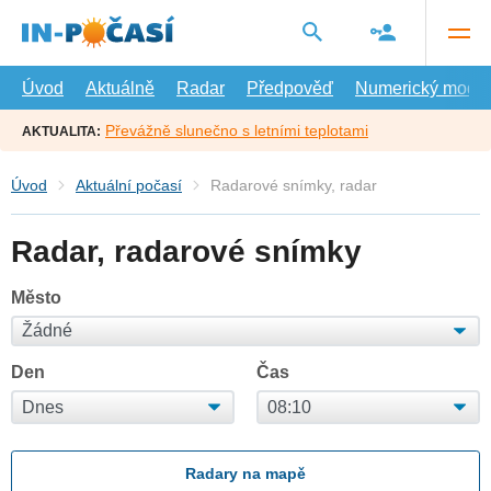
Přejít
na
hlavní
obsah
Úvod
Aktuálně
Radar
Předpověď
Numerický model
Převážně slunečno s letními teplotami
AKTUALITA:
Úvod
Aktuální počasí
Radarové snímky, radar
Radar, radarové snímky
Město
Den
Čas
Radary na mapě