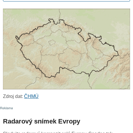
Zdroj dat:
ČHMÚ
Radarový snímek Evropy