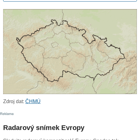
Zdroj dat:
ČHMÚ
Radarový snímek Evropy