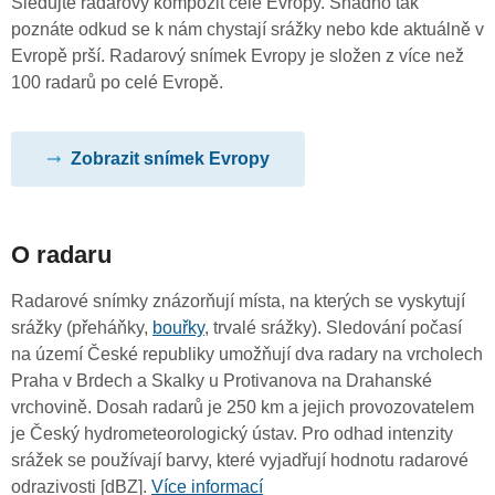
Sledujte radarový kompozit celé Evropy. Snadno tak
poznáte odkud se k nám chystají srážky nebo kde aktuálně v
Evropě prší. Radarový snímek Evropy je složen z více než
100 radarů po celé Evropě.
Zobrazit snímek Evropy
O radaru
Radarové snímky znázorňují místa, na kterých se vyskytují
srážky (přeháňky,
bouřky
, trvalé srážky). Sledování počasí
na území České republiky umožňují dva radary na vrcholech
Praha v Brdech a Skalky u Protivanova na Drahanské
vrchovině. Dosah radarů je 250 km a jejich provozovatelem
je Český hydrometeorologický ústav. Pro odhad intenzity
srážek se používají barvy, které vyjadřují hodnotu radarové
odrazivosti [dBZ].
Více informací