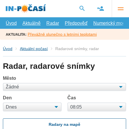
Přejít
na
hlavní
obsah
Úvod
Aktuálně
Radar
Předpověď
Numerický model
Převážně slunečno s letními teplotami
AKTUALITA:
Úvod
Aktuální počasí
Radarové snímky, radar
Radar, radarové snímky
Město
Den
Čas
Radary na mapě