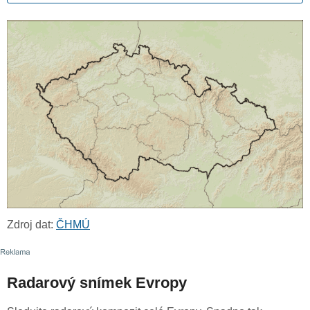
Zdroj dat:
ČHMÚ
Radarový snímek Evropy