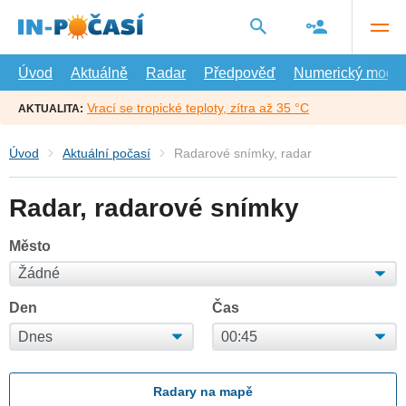
Přejít
na
hlavní
obsah
Úvod
Aktuálně
Radar
Předpověď
Numerický model
Vrací se tropické teploty, zítra až 35 °C
AKTUALITA:
Úvod
Aktuální počasí
Radarové snímky, radar
Radar, radarové snímky
Město
Den
Čas
Radary na mapě