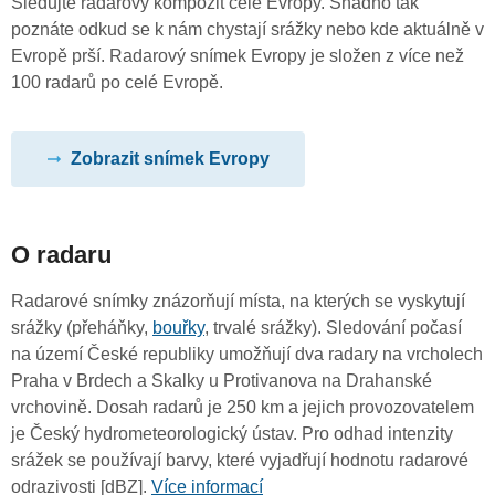
Sledujte radarový kompozit celé Evropy. Snadno tak
poznáte odkud se k nám chystají srážky nebo kde aktuálně v
Evropě prší. Radarový snímek Evropy je složen z více než
100 radarů po celé Evropě.
Zobrazit snímek Evropy
O radaru
Radarové snímky znázorňují místa, na kterých se vyskytují
srážky (přeháňky,
bouřky
, trvalé srážky). Sledování počasí
na území České republiky umožňují dva radary na vrcholech
Praha v Brdech a Skalky u Protivanova na Drahanské
vrchovině. Dosah radarů je 250 km a jejich provozovatelem
je Český hydrometeorologický ústav. Pro odhad intenzity
srážek se používají barvy, které vyjadřují hodnotu radarové
odrazivosti [dBZ].
Více informací