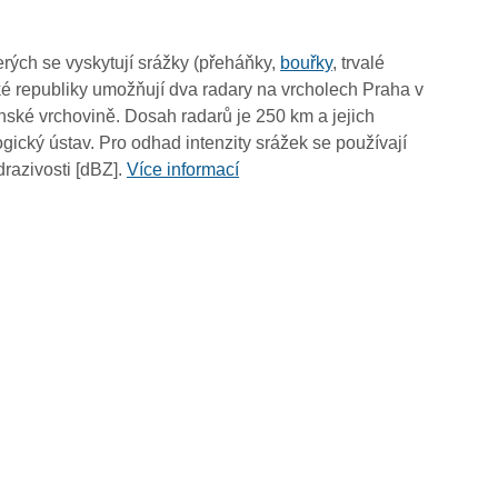
rých se vyskytují srážky (přeháňky,
bouřky
, trvalé
é republiky umožňují dva radary na vrcholech Praha v
ské vrchovině. Dosah radarů je 250 km a jejich
ický ústav. Pro odhad intenzity srážek se používají
drazivosti [dBZ].
Více informací