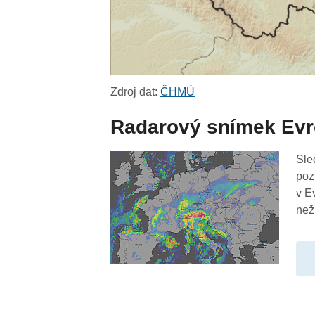
Zdroj dat:
ČHMÚ
Radarový snímek Ev
Sle
poz
v E
než