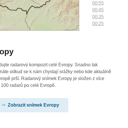
00:55
00:45
00:35
00:25
00:15
00:05
ropy
dujte radarový kompozit celé Evropy. Snadno tak
náte odkud se k nám chystají srážky nebo kde aktuálně
vropě prší. Radarový snímek Evropy je složen z více
 100 radarů po celé Evropě.
Zobrazit snímek Evropy