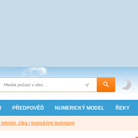
R
PŘEDPOVĚĎ
NUMERICKÝ
MODEL
ŘEKY
etními, zítra i tropickými teplotami