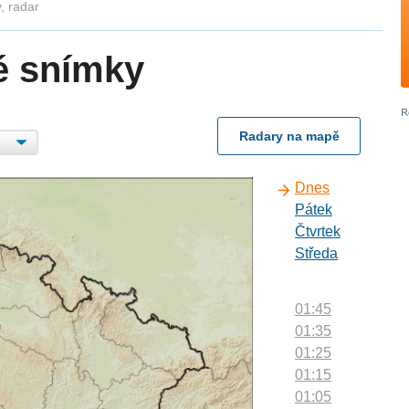
, radar
é snímky
Radary na mapě
Dnes
Pátek
Čtvrtek
Středa
01:45
01:35
01:25
01:15
01:05