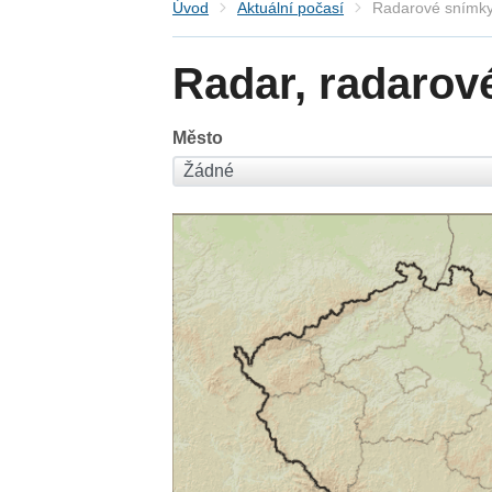
Úvod
Aktuální počasí
Radarové snímky
Radar, radarov
Město