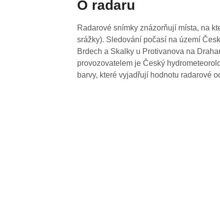
O radaru
Radarové snímky znázorňují místa, na kte
srážky). Sledování počasí na území Česk
Brdech a Skalky u Protivanova na Drahan
provozovatelem je Český hydrometeorolog
barvy, které vyjadřují hodnotu radarové o