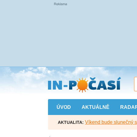
Přejít
na
hlavní
obsah
ÚVOD
AKTUÁLNĚ
RADA
Víkend bude slunečný s l
AKTUALITA: