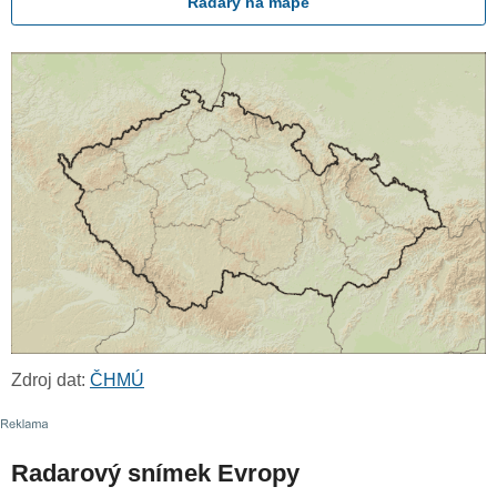
Radary na mapě
Zdroj dat:
ČHMÚ
Radarový snímek Evropy