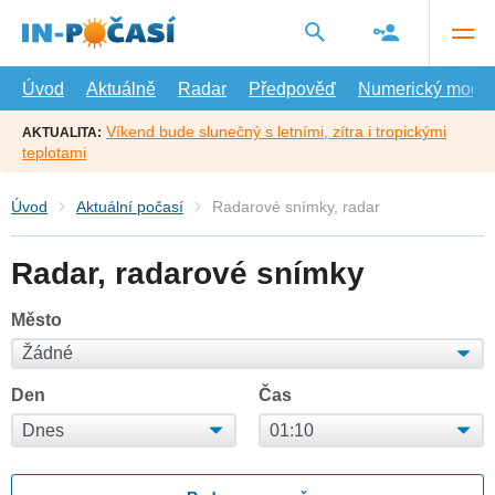
Přejít
na
hlavní
obsah
Úvod
Aktuálně
Radar
Předpověď
Numerický model
Víkend bude slunečný s letními, zítra i tropickými
AKTUALITA:
teplotami
Úvod
Aktuální počasí
Radarové snímky, radar
Radar, radarové snímky
Město
Den
Čas