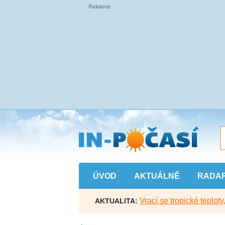
Přejít
na
hlavní
obsah
ÚVOD
AKTUÁLNĚ
RADA
Vrací se tropické teploty
AKTUALITA: