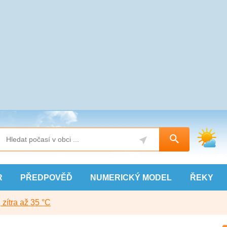
R
PŘEDPOVĚĎ
NUMERICKÝ
MODEL
ŘEKY
, zítra až 35 °C