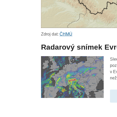
Zdroj dat:
ČHMÚ
Radarový snímek Ev
Sle
poz
v E
než