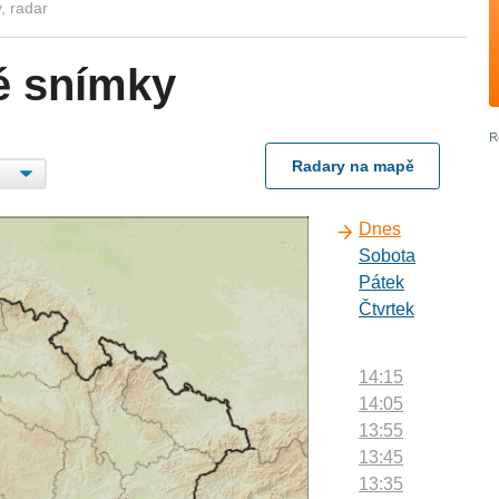
, radar
é snímky
Radary na mapě
Dnes
Sobota
Pátek
Čtvrtek
14:15
14:05
13:55
13:45
13:35