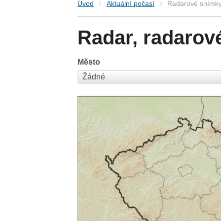
Úvod
Aktuální počasí
Radarové snímky
Radar, radarov
Město