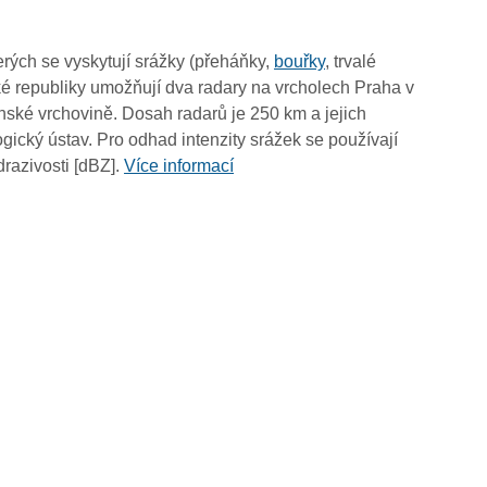
10:15
10:05
rých se vyskytují srážky (přeháňky,
bouřky
, trvalé
09:55
é republiky umožňují dva radary na vrcholech Praha v
09:45
ské vrchovině. Dosah radarů je 250 km a jejich
09:35
ický ústav. Pro odhad intenzity srážek se používají
09:25
drazivosti [dBZ].
Více informací
09:15
09:05
08:55
08:45
08:35
08:25
08:15
08:05
07:55
07:45
07:35
07:25