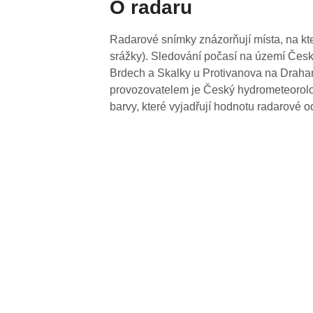
O radaru
Radarové snímky znázorňují místa, na kte
srážky). Sledování počasí na území Česk
Brdech a Skalky u Protivanova na Drahan
provozovatelem je Český hydrometeorolog
barvy, které vyjadřují hodnotu radarové o