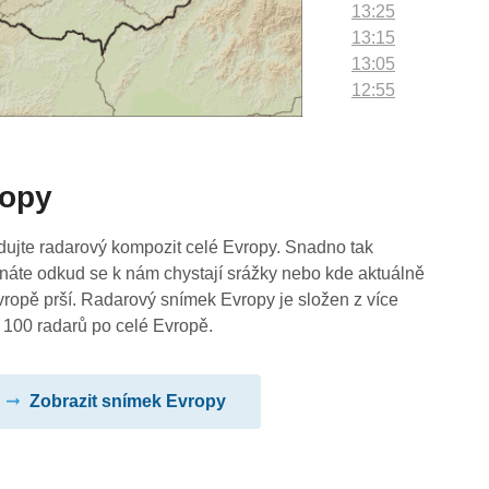
13:25
13:15
13:05
12:55
12:45
12:35
12:25
ropy
12:15
12:05
11:55
dujte radarový kompozit celé Evropy. Snadno tak
11:45
náte odkud se k nám chystají srážky nebo kde aktuálně
11:35
vropě prší. Radarový snímek Evropy je složen z více
11:25
 100 radarů po celé Evropě.
11:15
11:05
Zobrazit snímek Evropy
10:55
10:45
10:35
10:25