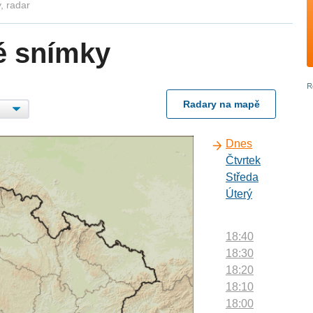
, radar
é snímky
Radary na mapě
Dnes
Čtvrtek
Středa
Úterý
18:40
18:30
18:20
18:10
18:00