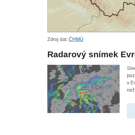
Zdroj dat:
ČHMÚ
Radarový snímek Ev
Sle
poz
v E
než