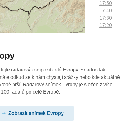
17:50
17:40
17:30
17:20
17:10
17:00
16:50
ropy
16:40
16:30
16:20
dujte radarový kompozit celé Evropy. Snadno tak
16:10
náte odkud se k nám chystají srážky nebo kde aktuálně
16:00
vropě prší. Radarový snímek Evropy je složen z více
15:50
 100 radarů po celé Evropě.
15:40
15:30
Zobrazit snímek Evropy
15:20
15:10
15:00
14:50