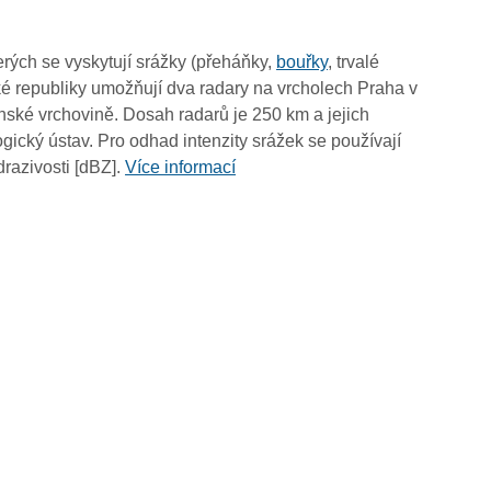
14:40
14:30
rých se vyskytují srážky (přeháňky,
bouřky
, trvalé
14:20
é republiky umožňují dva radary na vrcholech Praha v
14:10
ské vrchovině. Dosah radarů je 250 km a jejich
14:00
ický ústav. Pro odhad intenzity srážek se používají
13:50
drazivosti [dBZ].
Více informací
13:40
13:30
13:20
13:10
13:00
12:50
12:40
12:30
12:20
12:10
12:00
11:50