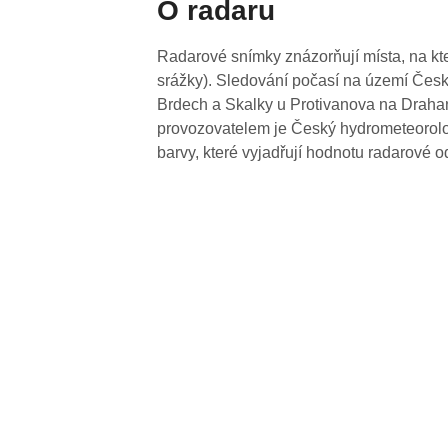
O radaru
Radarové snímky znázorňují místa, na kte
srážky). Sledování počasí na území Česk
Brdech a Skalky u Protivanova na Drahan
provozovatelem je Český hydrometeorolog
barvy, které vyjadřují hodnotu radarové o