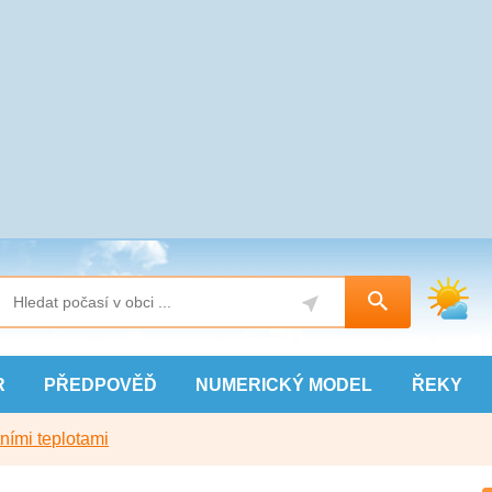
R
PŘEDPOVĚĎ
NUMERICKÝ
MODEL
ŘEKY
ními teplotami