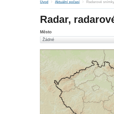
Úvod
Aktuální počasí
Radarové snímky
Radar, radarov
Město