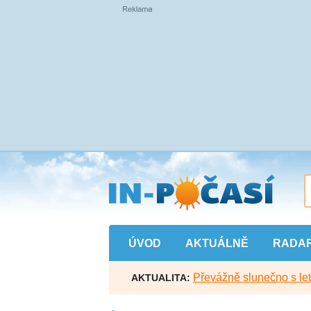
Přejít
na
hlavní
obsah
ÚVOD
AKTUÁLNĚ
RADA
Převážně slunečno s let
AKTUALITA: