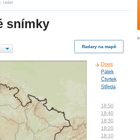
, radar
é snímky
Radary na mapě
Dnes
Pátek
Čtvrtek
Středa
18:50
18:40
18:30
18:20
18:10