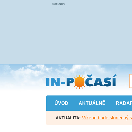
Přejít
na
hlavní
obsah
ÚVOD
AKTUÁLNĚ
RADA
Víkend bude slunečný s l
AKTUALITA: