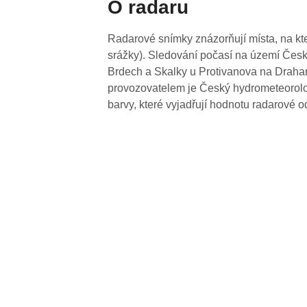
O radaru
Radarové snímky znázorňují místa, na kte
srážky). Sledování počasí na území Česk
Brdech a Skalky u Protivanova na Drahan
provozovatelem je Český hydrometeorolog
barvy, které vyjadřují hodnotu radarové o