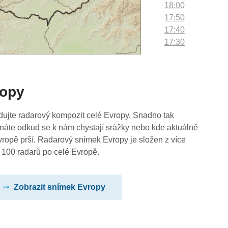
18:00
17:50
17:40
17:30
17:20
17:10
17:00
ropy
16:50
16:40
16:30
dujte radarový kompozit celé Evropy. Snadno tak
16:20
náte odkud se k nám chystají srážky nebo kde aktuálně
16:10
vropě prší. Radarový snímek Evropy je složen z více
16:00
 100 radarů po celé Evropě.
15:50
15:40
Zobrazit snímek Evropy
15:30
15:20
15:10
15:00