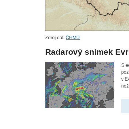
Zdroj dat:
ČHMÚ
Radarový snímek Ev
Sle
poz
v E
než