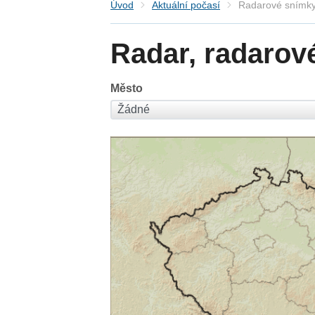
Úvod
Aktuální počasí
Radarové snímky
Radar, radarov
Město