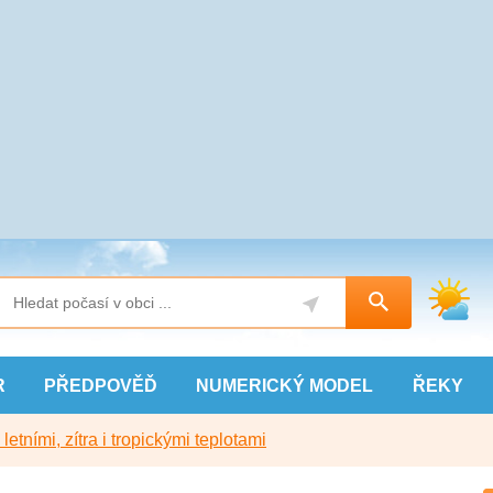
R
PŘEDPOVĚĎ
NUMERICKÝ
MODEL
ŘEKY
etními, zítra i tropickými teplotami