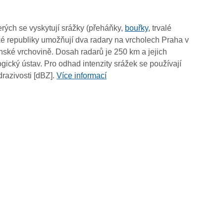
14:50
14:40
rých se vyskytují srážky (přeháňky,
bouřky
, trvalé
14:30
é republiky umožňují dva radary na vrcholech Praha v
14:20
ské vrchovině. Dosah radarů je 250 km a jejich
14:10
ický ústav. Pro odhad intenzity srážek se používají
14:00
drazivosti [dBZ].
Více informací
13:50
13:40
13:30
13:20
13:10
13:00
12:50
12:40
12:30
12:20
12:10
12:00