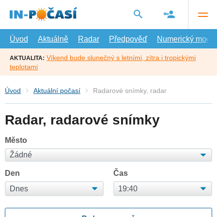
Přejít
na
hlavní
obsah
Úvod
Aktuálně
Radar
Předpověď
Numerický model
Víkend bude slunečný s letními, zítra i tropickými
AKTUALITA:
teplotami
Úvod
Aktuální počasí
Radarové snímky, radar
Radar, radarové snímky
Město
Den
Čas