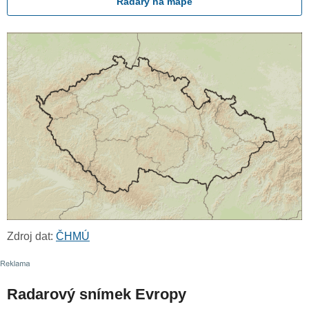
Radary na mapě
Zdroj dat:
ČHMÚ
Radarový snímek Evropy