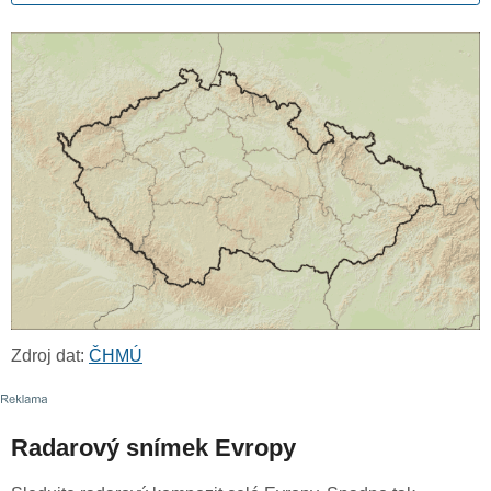
Zdroj dat:
ČHMÚ
Radarový snímek Evropy