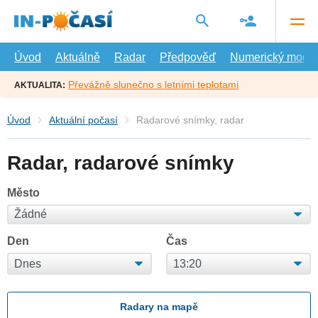
Přejít
na
hlavní
obsah
Úvod
Aktuálně
Radar
Předpověď
Numerický model
Převážně slunečno s letními teplotami
AKTUALITA:
Úvod
Aktuální počasí
Radarové snímky, radar
Radar, radarové snímky
Město
Den
Čas
Radary na mapě