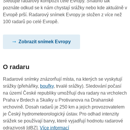
Sledujte radarový kompozit celé Evropy. Snadno tak
poznáte odkud se k nám chystají srážky nebo kde aktuálně v
Evropě prší. Radarový snímek Evropy je složen z více než
100 radarů po celé Evropě.
Zobrazit snímek Evropy
O radaru
Radarové snímky znázorňují místa, na kterých se vyskytují
srážky (přeháňky,
bouřky
, trvalé srážky). Sledování počasí
na území České republiky umožňují dva radary na vrcholech
Praha v Brdech a Skalky u Protivanova na Drahanské
vrchovině. Dosah radarů je 250 km a jejich provozovatelem
je Český hydrometeorologický ústav. Pro odhad intenzity
srážek se používají barvy, které vyjadřují hodnotu radarové
odrazivosti [dBZ].
Více informací