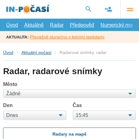
Přejít
na
hlavní
obsah
Úvod
Aktuálně
Radar
Předpověď
Numerický model
Převážně slunečno s letními teplotami
AKTUALITA:
Úvod
Aktuální počasí
Radarové snímky, radar
Radar, radarové snímky
Město
Den
Čas
Radary na mapě