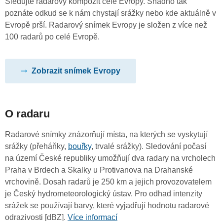
Sledujte radarový kompozit celé Evropy. Snadno tak
poznáte odkud se k nám chystají srážky nebo kde aktuálně v
Evropě prší. Radarový snímek Evropy je složen z více než
100 radarů po celé Evropě.
Zobrazit snímek Evropy
O radaru
Radarové snímky znázorňují místa, na kterých se vyskytují
srážky (přeháňky,
bouřky
, trvalé srážky). Sledování počasí
na území České republiky umožňují dva radary na vrcholech
Praha v Brdech a Skalky u Protivanova na Drahanské
vrchovině. Dosah radarů je 250 km a jejich provozovatelem
je Český hydrometeorologický ústav. Pro odhad intenzity
srážek se používají barvy, které vyjadřují hodnotu radarové
odrazivosti [dBZ].
Více informací