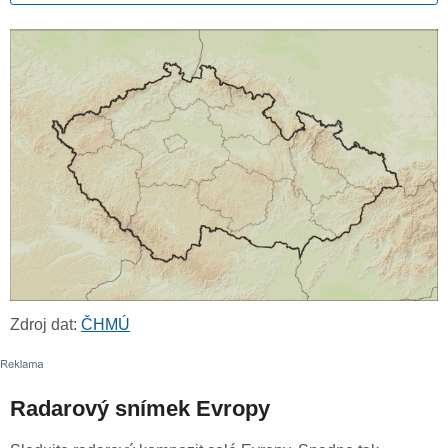
Zdroj dat:
ČHMÚ
Radarový snímek Evropy