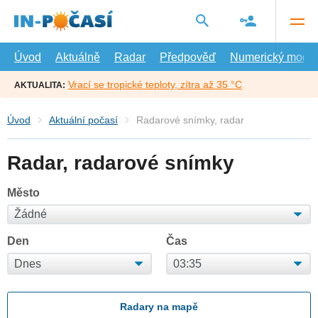
Přejít
na
hlavní
obsah
Úvod
Aktuálně
Radar
Předpověď
Numerický model
Vrací se tropické teploty, zítra až 35 °C
AKTUALITA:
Úvod
Aktuální počasí
Radarové snímky, radar
Radar, radarové snímky
Město
Den
Čas
Radary na mapě