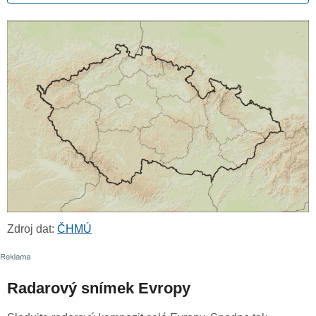
Zdroj dat:
ČHMÚ
Radarový snímek Evropy