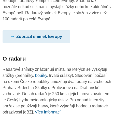
Sledujte radarový kompozit celé Evropy. Snadno tak
poznáte odkud se k nám chystají srážky nebo kde aktuálně v
Evropě prší. Radarový snímek Evropy je složen z více než
100 radarů po celé Evropě.
Zobrazit snímek Evropy
O radaru
Radarové snímky znázorňují místa, na kterých se vyskytují
srážky (přeháňky,
bouřky
, trvalé srážky). Sledování počasí
na území České republiky umožňují dva radary na vrcholech
Praha v Brdech a Skalky u Protivanova na Drahanské
vrchovině. Dosah radarů je 250 km a jejich provozovatelem
je Český hydrometeorologický ústav. Pro odhad intenzity
srážek se používají barvy, které vyjadřují hodnotu radarové
odrazivosti [dBZ].
Více informací