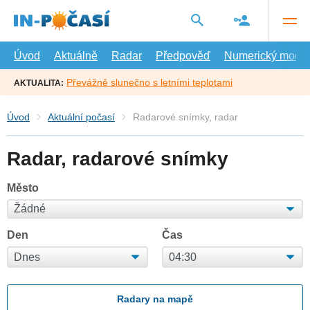
Přejít
na
hlavní
obsah
Úvod
Aktuálně
Radar
Předpověď
Numerický model
Převážně slunečno s letními teplotami
AKTUALITA:
Úvod
Aktuální počasí
Radarové snímky, radar
Radar, radarové snímky
Město
Den
Čas
Radary na mapě