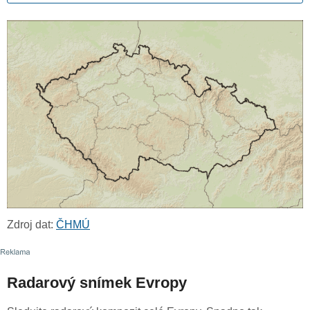
Zdroj dat:
ČHMÚ
Radarový snímek Evropy