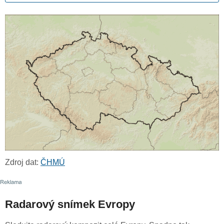
Zdroj dat:
ČHMÚ
Radarový snímek Evropy