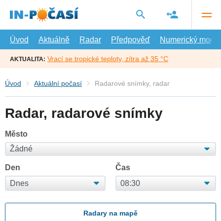
Přejít
na
hlavní
obsah
Úvod
Aktuálně
Radar
Předpověď
Numerický model
Vrací se tropické teploty, zítra až 35 °C
AKTUALITA:
Úvod
Aktuální počasí
Radarové snímky, radar
Radar, radarové snímky
Město
Den
Čas
Radary na mapě