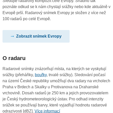
Sledujte radarový kompozit celé Evropy. Snadno tak
poznáte odkud se k nám chystají srážky nebo kde aktuálně v
Evropě prší. Radarový snímek Evropy je složen z více než
100 radarů po celé Evropě.
Zobrazit snímek Evropy
O radaru
Radarové snímky znázorňují místa, na kterých se vyskytují
srážky (přeháňky,
bouřky
, trvalé srážky). Sledování počasí
na území České republiky umožňují dva radary na vrcholech
Praha v Brdech a Skalky u Protivanova na Drahanské
vrchovině. Dosah radarů je 250 km a jejich provozovatelem
je Český hydrometeorologický ústav. Pro odhad intenzity
srážek se používají barvy, které vyjadřují hodnotu radarové
odrazivosti [dBZ].
Více informací