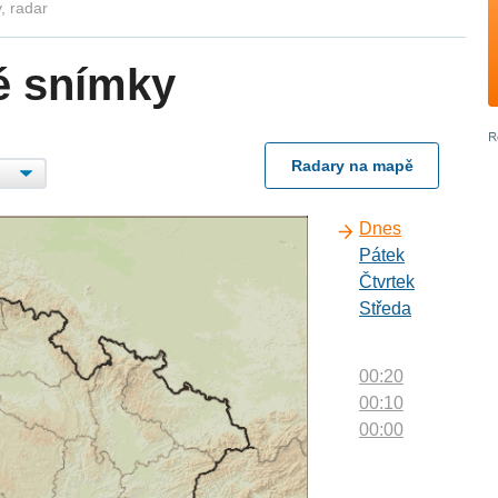
, radar
é snímky
Radary na mapě
Dnes
Pátek
Čtvrtek
Středa
00:20
00:10
00:00