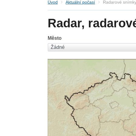
Úvod
Aktuální počasí
Radarové snímky
Radar, radarov
Město