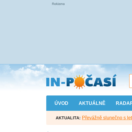
Přejít
na
hlavní
obsah
ÚVOD
AKTUÁLNĚ
RADA
Převážně slunečno s let
AKTUALITA: