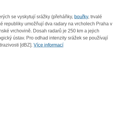
rých se vyskytují srážky (přeháňky,
bouřky
, trvalé
é republiky umožňují dva radary na vrcholech Praha v
ské vrchovině. Dosah radarů je 250 km a jejich
ický ústav. Pro odhad intenzity srážek se používají
drazivosti [dBZ].
Více informací