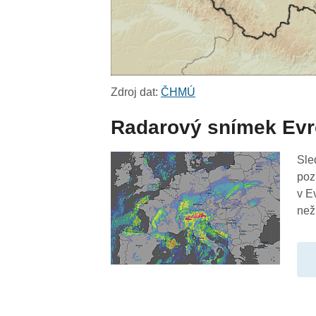
Zdroj dat:
ČHMÚ
Radarový snímek Ev
Sle
poz
v E
než