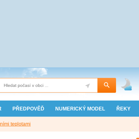
R
PŘEDPOVĚĎ
NUMERICKÝ
MODEL
ŘEKY
ními teplotami