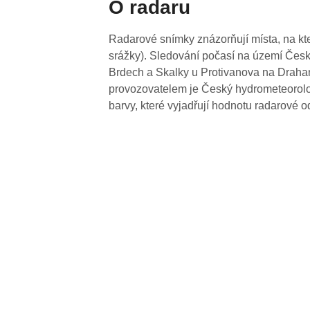
O radaru
Radarové snímky znázorňují místa, na kte
srážky). Sledování počasí na území Česk
Brdech a Skalky u Protivanova na Drahan
provozovatelem je Český hydrometeorolog
barvy, které vyjadřují hodnotu radarové o