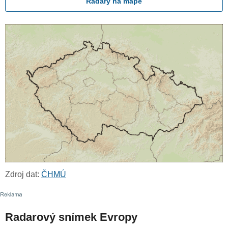
Radary na mapě
Zdroj dat:
ČHMÚ
Radarový snímek Evropy