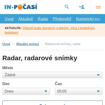
Přejít
na
hlavní
obsah
Úvod
Aktuálně
Radar
Předpověď
Numerický model
Víkend bude slunečný s letními, zítra i tropickými
AKTUALITA:
teplotami
Úvod
Aktuální počasí
Radarové snímky, radar
Radar, radarové snímky
Město
Den
Čas