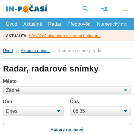
Přejít
na
hlavní
obsah
Úvod
Aktuálně
Radar
Předpověď
Numerický model
Převážně slunečno s letními teplotami
AKTUALITA:
Úvod
Aktuální počasí
Radarové snímky, radar
Radar, radarové snímky
Město
Den
Čas
Radary na mapě