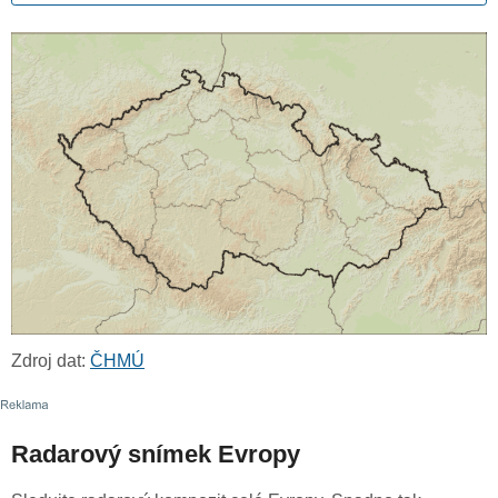
Zdroj dat:
ČHMÚ
Radarový snímek Evropy