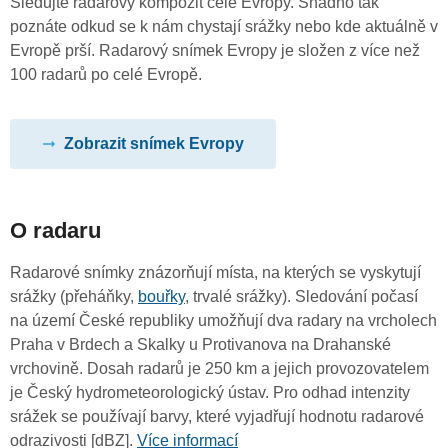
Sledujte radarový kompozit celé Evropy. Snadno tak
poznáte odkud se k nám chystají srážky nebo kde aktuálně v
Evropě prší. Radarový snímek Evropy je složen z více než
100 radarů po celé Evropě.
Zobrazit snímek Evropy
O radaru
Radarové snímky znázorňují místa, na kterých se vyskytují
srážky (přeháňky,
bouřky
, trvalé srážky). Sledování počasí
na území České republiky umožňují dva radary na vrcholech
Praha v Brdech a Skalky u Protivanova na Drahanské
vrchovině. Dosah radarů je 250 km a jejich provozovatelem
je Český hydrometeorologický ústav. Pro odhad intenzity
srážek se používají barvy, které vyjadřují hodnotu radarové
odrazivosti [dBZ].
Více informací