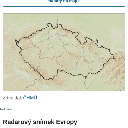
Radary na mapě
Zdroj dat:
ČHMÚ
Radarový snímek Evropy