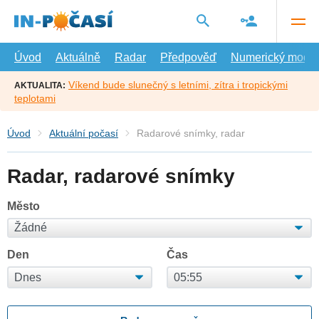
Přejít
na
hlavní
obsah
Úvod
Aktuálně
Radar
Předpověď
Numerický model
Víkend bude slunečný s letními, zítra i tropickými
AKTUALITA:
teplotami
Úvod
Aktuální počasí
Radarové snímky, radar
Radar, radarové snímky
Město
Den
Čas