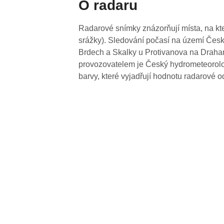
O radaru
Radarové snímky znázorňují místa, na kte
srážky). Sledování počasí na území Česk
Brdech a Skalky u Protivanova na Drahan
provozovatelem je Český hydrometeorolog
barvy, které vyjadřují hodnotu radarové o