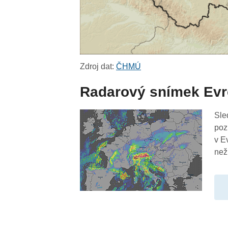
Zdroj dat:
ČHMÚ
Radarový snímek Ev
Sle
poz
v E
než