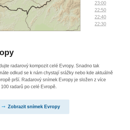
23:00
22:50
22:40
22:30
22:20
22:10
22:00
ropy
21:50
21:40
21:30
dujte radarový kompozit celé Evropy. Snadno tak
21:20
náte odkud se k nám chystají srážky nebo kde aktuálně
21:10
vropě prší. Radarový snímek Evropy je složen z více
21:00
 100 radarů po celé Evropě.
20:50
20:40
Zobrazit snímek Evropy
20:30
20:20
20:10
20:00