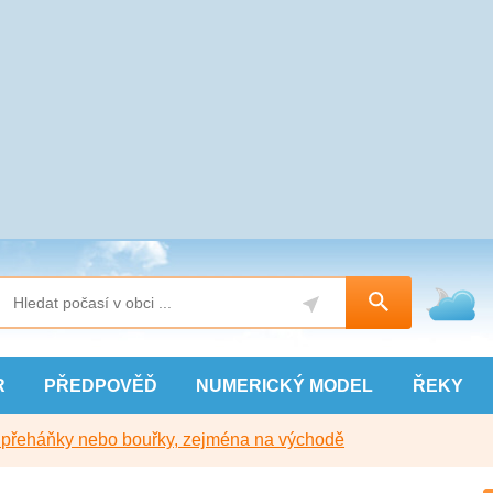
R
PŘEDPOVĚĎ
NUMERICKÝ
MODEL
ŘEKY
y přeháňky nebo bouřky, zejména na východě