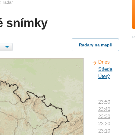
, radar
é snímky
Radary na mapě
Dnes
Středa
Úterý
23:50
23:40
23:30
23:20
23:10