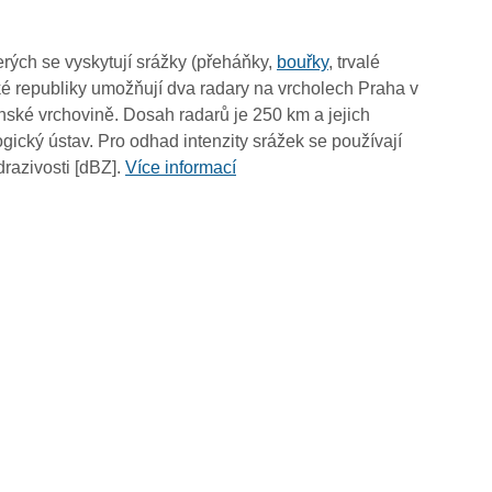
19:50
19:40
rých se vyskytují srážky (přeháňky,
bouřky
, trvalé
19:30
é republiky umožňují dva radary na vrcholech Praha v
19:20
ské vrchovině. Dosah radarů je 250 km a jejich
19:10
ický ústav. Pro odhad intenzity srážek se používají
19:00
drazivosti [dBZ].
Více informací
18:50
18:40
18:30
18:20
18:10
18:00
17:50
17:40
17:30
17:20
17:10
17:00