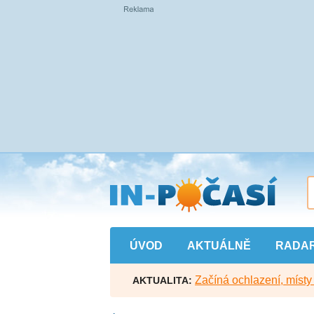
Přejít
na
hlavní
obsah
ÚVOD
AKTUÁLNĚ
RADA
Začíná ochlazení, míst
AKTUALITA: