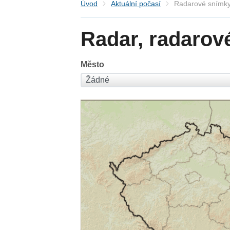
Úvod
Aktuální počasí
Radarové snímky
Radar, radarov
Město