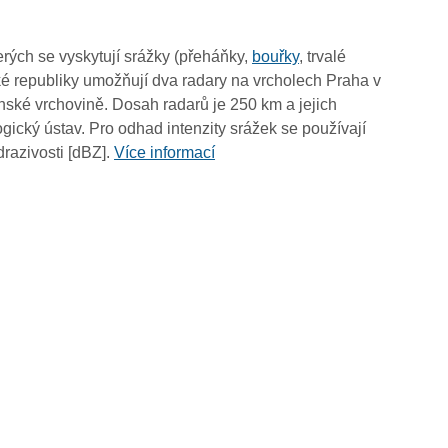
17:45
17:35
rých se vyskytují srážky (přeháňky,
bouřky
, trvalé
17:25
é republiky umožňují dva radary na vrcholech Praha v
17:15
ské vrchovině. Dosah radarů je 250 km a jejich
17:05
ický ústav. Pro odhad intenzity srážek se používají
16:55
drazivosti [dBZ].
Více informací
16:45
16:35
16:25
16:15
16:05
15:55
15:45
15:35
15:25
15:15
15:05
14:55