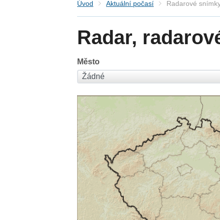
Úvod
Aktuální počasí
Radarové snímky
Radar, radarov
Město