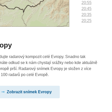
20:55
20:45
20:35
20:25
20:15
20:05
19:55
ropy
19:45
19:35
19:25
dujte radarový kompozit celé Evropy. Snadno tak
19:15
náte odkud se k nám chystají srážky nebo kde aktuálně
19:05
vropě prší. Radarový snímek Evropy je složen z více
18:55
 100 radarů po celé Evropě.
18:45
18:35
Zobrazit snímek Evropy
18:25
18:15
18:05
17:55