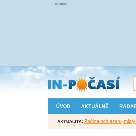
Přejít
na
hlavní
obsah
ÚVOD
AKTUÁLNĚ
RADA
Začíná ochlazení, míst
AKTUALITA: