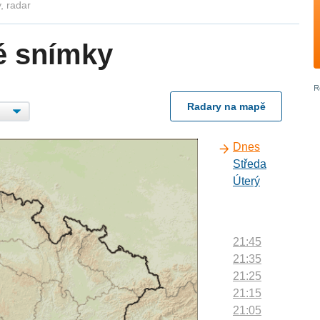
, radar
é snímky
Radary na mapě
Dnes
Středa
Úterý
21:45
21:35
21:25
21:15
21:05