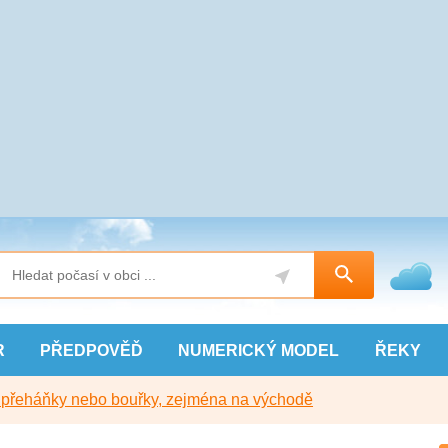
R
PŘEDPOVĚĎ
NUMERICKÝ
MODEL
ŘEKY
y přeháňky nebo bouřky, zejména na východě