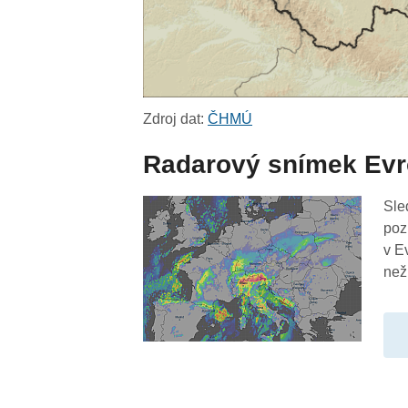
Zdroj dat:
ČHMÚ
Radarový snímek Ev
Sle
poz
v E
než