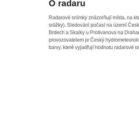
O radaru
Radarové snímky znázorňují místa, na kte
srážky). Sledování počasí na území Česk
Brdech a Skalky u Protivanova na Drahan
provozovatelem je Český hydrometeorolog
barvy, které vyjadřují hodnotu radarové o